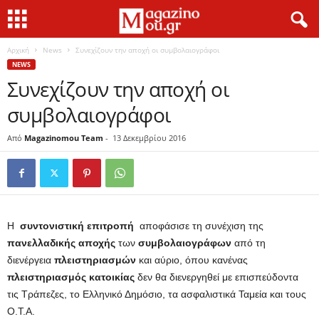
Αρχική
News
Συνεχίζουν την αποχή οι συμβολαιογράφοι
NEWS
Συνεχίζουν την αποχή οι
συμβολαιογράφοι
Από
Magazinomou Team
-
13 Δεκεμβρίου 2016
H
συντονιστική επιτροπή
αποφάσισε τη συνέχιση της
πανελλαδικής αποχής
των
συμβολαιογράφων
από τη
διενέργεια
πλειστηριασμών
και αύριο, όπου κανένας
πλειστηριασμός
κατοικίας
δεν θα διενεργηθεί με επισπεύδοντα
τις Τράπεζες, το Ελληνικό Δημόσιο, τα ασφαλιστικά Ταμεία και τους
Ο.Τ.Α.