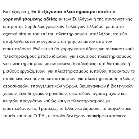
Κατ’ εξαίρεση,
θα διεξάγονται πλειστηριασμοί κατόπιν
χορηγηθησομένης αδείας
εκ των Συλλόγων ή της συντονιστικής
επιτροπής Συμβολαιογραφικών Συλλόγων Ελλάδος, μετά από
σχετικό αίτημα του επί του πλειστηριασμού υπαλλήλου, που θα
υποβληθεί κατόπιν έγγραφης αίτησης σε αυτόν από τον
επισπεύδοντα. Ενδεικτικά θα χορηγούνται άδειες για αναγκαστικούς
πλειστηριασμούς μεταξύ ιδιωτών, για εκούσιους πλειστηριασμούς,
για πλειστηριασμούς με αντικείμενο διεκδικήσεις από διατροφές ή
μισθούς εργαζομένων, για πλειστηριασμούς ευπαθών προϊόντων τα
οποία κινδυνεύουν να καταστραφούν, για πλειστηριασμούς πλοίων,
αεροσκαφών, επαγγελματικών χώρων, βιομηχανικών ή βιοτεχνικών
χώρων, ξενοδοχειακών μονάδων, οικοπέδων, αγροτεμαχίων και
κινητών πραγμάτων καθώς και για πλειστηριασμούς με
επισπεύδοντα τις Τράπεζες, το Ελληνικό Δημόσιο, τα ασφαλιστικά
ταμεία και τους Ο.Τ.Α., οι οποίοι δεν έχουν αντικείμενο κατοικίες.