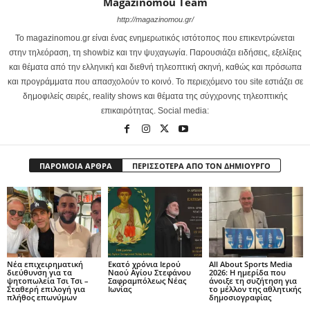
Magazinomou Team
http://magazinomou.gr/
Το magazinomou.gr είναι ένας ενημερωτικός ιστότοπος που επικεντρώνεται
στην τηλεόραση, τη showbiz και την ψυχαγωγία. Παρουσιάζει ειδήσεις, εξελίξεις
και θέματα από την ελληνική και διεθνή τηλεοπτική σκηνή, καθώς και πρόσωπα
και προγράμματα που απασχολούν το κοινό. Το περιεχόμενο του site εστιάζει σε
δημοφιλείς σειρές, reality shows και θέματα της σύγχρονης τηλεοπτικής
επικαιρότητας. Social media:
ΠΑΡΟΜΟΙΑ ΑΡΘΡΑ
ΠΕΡΙΣΣΟΤΕΡΑ ΑΠΟ ΤΟΝ ΔΗΜΙΟΥΡΓΟ
Νέα επιχειρηματική
Εκατό χρόνια Ιερού
All About Sports Media
διεύθυνση για τα
Ναού Αγίου Στεφάνου
2026: Η ημερίδα που
ψητοπωλεία Τσι Τσι –
Σαφραμπόλεως Νέας
άνοιξε τη συζήτηση για
Σταθερή επιλογή για
Ιωνίας
το μέλλον της αθλητικής
πλήθος επωνύμων
δημοσιογραφίας