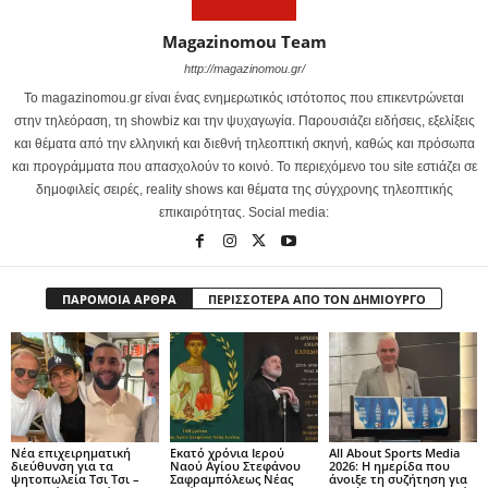
Magazinomou Team
http://magazinomou.gr/
Το magazinomou.gr είναι ένας ενημερωτικός ιστότοπος που επικεντρώνεται
στην τηλεόραση, τη showbiz και την ψυχαγωγία. Παρουσιάζει ειδήσεις, εξελίξεις
και θέματα από την ελληνική και διεθνή τηλεοπτική σκηνή, καθώς και πρόσωπα
και προγράμματα που απασχολούν το κοινό. Το περιεχόμενο του site εστιάζει σε
δημοφιλείς σειρές, reality shows και θέματα της σύγχρονης τηλεοπτικής
επικαιρότητας. Social media:
ΠΑΡΟΜΟΙΑ ΑΡΘΡΑ
ΠΕΡΙΣΣΟΤΕΡΑ ΑΠΟ ΤΟΝ ΔΗΜΙΟΥΡΓΟ
Νέα επιχειρηματική
Εκατό χρόνια Ιερού
All About Sports Media
διεύθυνση για τα
Ναού Αγίου Στεφάνου
2026: Η ημερίδα που
ψητοπωλεία Τσι Τσι –
Σαφραμπόλεως Νέας
άνοιξε τη συζήτηση για