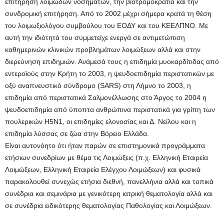
επιτήρηση λοιμωδών νοσημάτων, την βιοτρομοκρατία και την
συνδρομική επιτήρηση. Από το 2002 μέχρι σήμερα κρατά τη θέση
του λοιμωξιολόγου συμβούλου του ΕΟΔΥ και του ΚΕΕΛΠΝΟ. Με
αυτή την ιδιότητά του συμμετείχε ενεργά σε αντιμετώπιση
καθημερινών κλινικών προβλημάτων λοιμώξεων αλλά και στην
διερεύνηση επιδημιών. Ανάμεσά τους η επιδημία μυοκαρδίτιδας από
εντεροϊούς στην Κρήτη το 2003, η ψευδοεπιδημία περιστατικών με
οξύ αναπνευστικό σύνδρομο (SARS) στη Λήμνο το 2003, η
επιδημία από περιστατικά Σαλμονέλλωσης στο Άργος το 2004 η
ψευδοεπιδημία από ύποπτα ανθρώπινα περιστατικά για γρίπη των
πουλερικών Η5Ν1, οι επιδημίες ελονοσίας και Δ. Νείλου και η
επιδημία λύσσας σε ζώα στην Βόρειο Ελλάδα.
Είναι αυτονόητο ότι ήταν παρών σε επιστημονικά προγράμματα
ετήσιων συνεδρίων με θέμα τις Λοιμώξεις (π.χ. Ελληνική Εταιρεία
Λοιμώξεων, Ελληνική Εταιρεία Ελέγχου Λοιμώξεων) και φυσικά
παρακολουθεί συνεχώς ετήσια διεθνή, πανελλήνια αλλά και τοπικά
συνέδρια και σεμινάρια με γενικότερη ιατρική θεματολογία αλλά και
σε συνέδρια ειδικότερης θεματολογίας Παθολογίας και Λοιμώξεων.