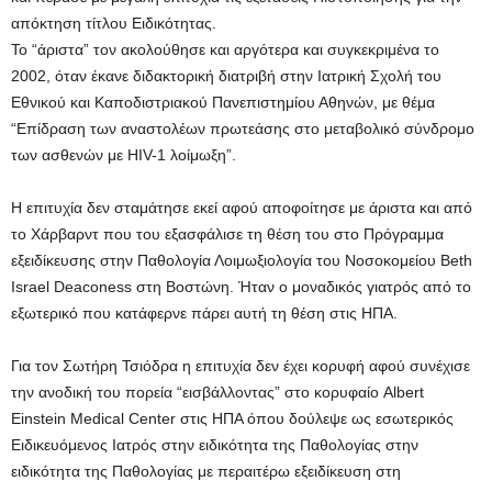
απόκτηση τίτλου Ειδικότητας.
Το “άριστα” τον ακολούθησε και αργότερα και συγκεκριμένα το
2002, όταν έκανε διδακτορική διατριβή στην Ιατρική Σχολή του
Εθνικού και Καποδιστριακού Πανεπιστημίου Αθηνών, με θέμα
“Επίδραση των αναστολέων πρωτεάσης στο μεταβολικό σύνδρομο
των ασθενών με HIV-1 λοίμωξη”.
Η επιτυχία δεν σταμάτησε εκεί αφού αποφοίτησε με άριστα και από
το Χάρβαρντ που του εξασφάλισε τη θέση του στο Πρόγραμμα
εξειδίκευσης στην Παθολογία Λοιμωξιολογία του Νοσοκομείου Beth
Israel Deaconess στη Βοστώνη. Ήταν ο μοναδικός γιατρός από το
εξωτερικό που κατάφερνε πάρει αυτή τη θέση στις ΗΠΑ.
Για τον Σωτήρη Τσιόδρα η επιτυχία δεν έχει κορυφή αφού συνέχισε
την ανοδική του πορεία “εισβάλλοντας” στο κορυφαίο Albert
Einstein Medical Center στις ΗΠΑ όπου δούλεψε ως εσωτερικός
Ειδικευόμενος Ιατρός στην ειδικότητα της Παθολογίας στην
ειδικότητα της Παθολογίας με περαιτέρω εξειδίκευση στη