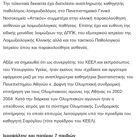
Την τελευταία δεκαετία έχει διατελέσει αναπληρωτής καθηγητής
παθολόγος-λοιομωξιολόγος στο Πανεπιστημιακό Γενικό
Νοσοκομείο «Αττικόν» συμμετέχει στην κλινική παρακολούθηση
ασθενών με λοιμωξιολογικές παθήσεις. Επίσης έχει και ευθύνη της
ειδικής μονάδας λοιμώξεων της ΔΠΠΚ, του εξωτερικού ιατρείου της
Λοιμωξιολογικής Κλινικής αλλά και του τακτικού Παθολογικού
Ιατρείου όπου και παρακολούθησε ασθενείς.
Αξίζει να σημειωθεί ότι ως συνεργάτης του ΚΕΕΛ και εκπρόσωπος
του Υπουργείου Υγείας, ήταν εκείνος που σχεδίασε και αργότερα
εφάρμοσε μαζί με την αναπληρώτρια καθηγήτρια βιοστατιστικής του
Πανεπιστημίου Αθηνών κ. Δαφνή την Ολυμπιακή συνδρομική
επιτήρηση για τους Ολυμπιακούς αγώνες της Αθήνας το 2002-
2004. Κατά την διάρκεια των Ολυμπιακών αγώνων ήταν ο
υπεύθυνος ιατρός για το σύστημα Ολυμπιακής Συνδρομικής
επιτήρησης το οποίο επιτυχώς λειτούργησε υπό την προεδρία του
καθηγητή Σαρόγλου (τότε προέδρου του ΚΕΕΛ).
Ιεροψάλτης και πατέρας 7 παιδιών