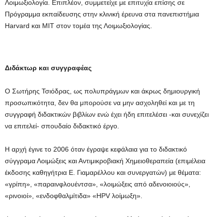
Λοιμωξιολογία. Επιπλέον, συμμετείχε με επιτυχία επίσης σε
Πρόγραμμα εκπαίδευσης στην κλινική έρευνα στα πανεπιστήμια
Harvard και MIT στον τομέα της Λοιμωξιολογίας.
Διδάκτωρ και συγγραφέας
Ο Σωτήρης Τσιόδρας, ως πολυπράγμων και άκρως δημιουργική
προσωπικότητα, δεν θα μπορούσε να μην ασχοληθεί και με τη
συγγραφή διδακτικών βιβλίων ενώ έχει ήδη επιτελέσει -και συνεχίζει
να επιτελεί- σπουδαίο διδακτικό έργο.
Η αρχή έγινε το 2006 όταν έγραψε κεφάλαια για το διδακτικό
σύγγραμα Λοιμώξεις και Αντιμικροβιακή Χημειοθεραπεία (επιμέλεια
έκδοσης καθηγήτρια Ε. Γιαμαρέλλου και συνεργατών) με θέματα:
«γρίπη», «παραινφλουέντσα», «λοιμώξεις από αδενοιοιούς»,
«ρινοιοί», «ενδοφθαλμίτιδα» «HPV λοίμωξη».