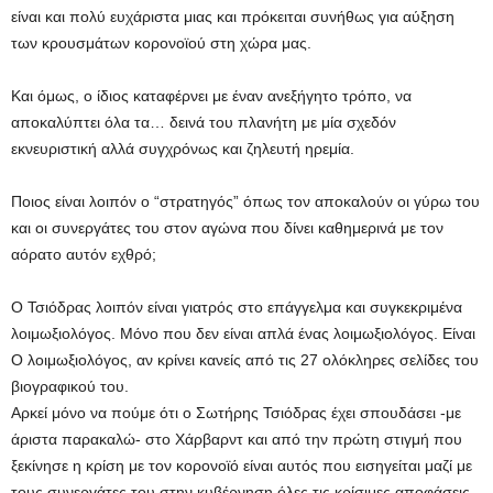
είναι και πολύ ευχάριστα μιας και πρόκειται συνήθως για αύξηση
των κρουσμάτων κορονοϊού στη χώρα μας.
Και όμως, ο ίδιος καταφέρνει με έναν ανεξήγητο τρόπο, να
αποκαλύπτει όλα τα… δεινά του πλανήτη με μία σχεδόν
εκνευριστική αλλά συγχρόνως και ζηλευτή ηρεμία.
Ποιος είναι λοιπόν ο “στρατηγός” όπως τον αποκαλούν οι γύρω του
και οι συνεργάτες του στον αγώνα που δίνει καθημερινά με τον
αόρατο αυτόν εχθρό;
Ο Τσιόδρας λοιπόν είναι γιατρός στο επάγγελμα και συγκεκριμένα
λοιμωξιολόγος. Μόνο που δεν είναι απλά ένας λοιμωξιολόγος. Είναι
Ο λοιμωξιολόγος, αν κρίνει κανείς από τις 27 ολόκληρες σελίδες του
βιογραφικού του.
Αρκεί μόνο να πούμε ότι ο Σωτήρης Τσιόδρας έχει σπουδάσει -με
άριστα παρακαλώ- στο Χάρβαρντ και από την πρώτη στιγμή που
ξεκίνησε η κρίση με τον κορονοϊό είναι αυτός που εισηγείται μαζί με
τους συνεργάτες του στην κυβέρνηση όλες τις κρίσιμες αποφάσεις