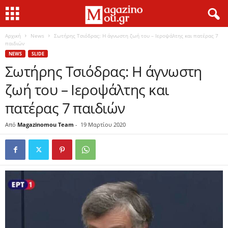
Αρχική
News
Σωτήρης Τσιόδρας: Η άγνωστη ζωή του – Ιεροψάλτης και πατέρας 7
παιδιών
NEWS
SLIDE
Σωτήρης Τσιόδρας: Η άγνωστη
ζωή του – Ιεροψάλτης και
πατέρας 7 παιδιών
Από
Magazinomou Team
-
19 Μαρτίου 2020