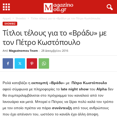
Αρχική
Showbiz
Τίτλοι τέλους για το «Βράδυ» με τον Πέτρο Κωστόπουλο
SHOWBIZ
Τίτλοι τέλους για το «Βράδυ» με
τον Πέτρο Κωστόπουλο
Από
Magazinomou Team
-
28 Δεκεμβρίου 2016
Ρολά κατεβάζει η
εκπομπή
«
Βράδυ
» με
Πέτρο
Κωστόπουλο
αφού σύμφωνα με πληροφορίες το
late night show
του
Alpha
δεν
θα συμπεριλαμβάνεται στο πρόγραμμα του καναλιού από τον
Ιανουάριο και μετά. Μπορεί ο Πέτρος να ξέρει πολύ καλά τον τρόπο
με τον οποίο πρέπει να πάρει
συνέντευξη
από τους ανθρώπους
που έχει απέναντι του, ωστόσο το κανάλι έχει άλλη άποψη.