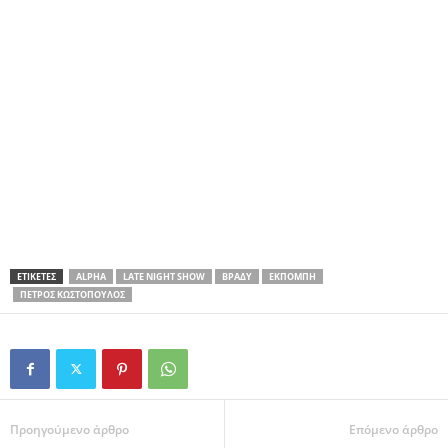
ΕΤΙΚΕΤΕΣ
ALPHA
LATE NIGHT SHOW
ΒΡΆΔΥ
ΕΚΠΟΜΠΉ
ΠΈΤΡΟΣ ΚΩΣΤΌΠΟΥΛΟΣ
Προηγούμενο άρθρο
Επόμενο άρθρο