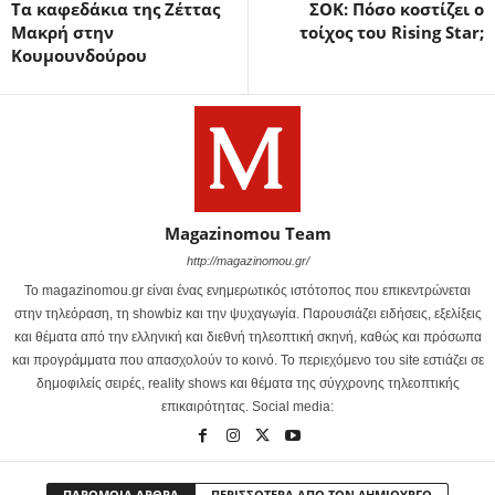
Τα καφεδάκια της Ζέττας
ΣΟΚ: Πόσο κοστίζει ο
Μακρή στην
τοίχος του Rising Star;
Κουμουνδούρου
Magazinomou Team
http://magazinomou.gr/
Το magazinomou.gr είναι ένας ενημερωτικός ιστότοπος που επικεντρώνεται
στην τηλεόραση, τη showbiz και την ψυχαγωγία. Παρουσιάζει ειδήσεις, εξελίξεις
και θέματα από την ελληνική και διεθνή τηλεοπτική σκηνή, καθώς και πρόσωπα
και προγράμματα που απασχολούν το κοινό. Το περιεχόμενο του site εστιάζει σε
δημοφιλείς σειρές, reality shows και θέματα της σύγχρονης τηλεοπτικής
επικαιρότητας. Social media:
ΠΑΡΟΜΟΙΑ ΑΡΘΡΑ
ΠΕΡΙΣΣΟΤΕΡΑ ΑΠΟ ΤΟΝ ΔΗΜΙΟΥΡΓΟ