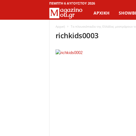
ΠΈΜΠΤΗ 6 ΑΥΓΟΎΣΤΟΥ 2026
ΑΡΧΙΚΉ
SHOWBI
M
a
Αρχική
Τα πλουσιόπαιδα της Ελλάδας μοστράρουν τ
richkids0003
g
a
z
i
n
o
M
o