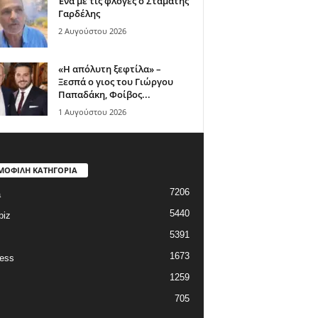
Ένα με τις φλόγες ο Σταμάτης
Γαρδέλης
2 Αυγούστου 2026
«Η απόλυτη ξεφτίλα» –
Ξεσπά ο γιος του Γιώργου
Παπαδάκη, Φοίβος...
1 Αυγούστου 2026
ΜΟΦΙΛΗ ΚΑΤΗΓΟΡΙΑ
7206
a
5440
biz
5391
1673
ess
1259
705