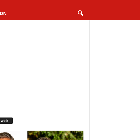
ION
owbiz