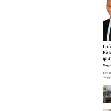
Γιώ
Κλο
φωτ
Maga
Ένα α
Γιώργ