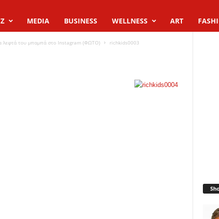
Z
MEDIA
BUSINESS
WELLNESS
ART
FASH
α λεφτά του μπαμπά στο Instagram (ΦΩΤΟ)
richkids0003
Sh