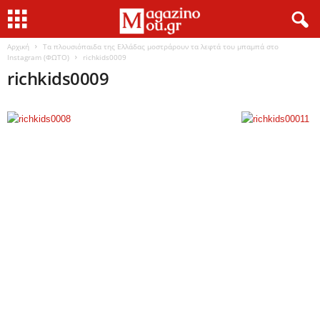
Αρχική
Τα πλουσιόπαιδα της Ελλάδας μοστράρουν τα λεφτά του μπαμπά στο
Instagram (ΦΩΤΟ)
richkids0009
richkids0009