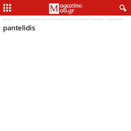
Αρχική
Τα πρώτα πλάνα από το νέο videoclip του Παντελή Παντελίδη
pantelidis
pantelidis