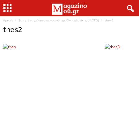
Αρχική
Τα πρώτα χιόνια στα ορεινά της Θεσσαλονίκης (ΦΩΤΟ)
thes2
thes2