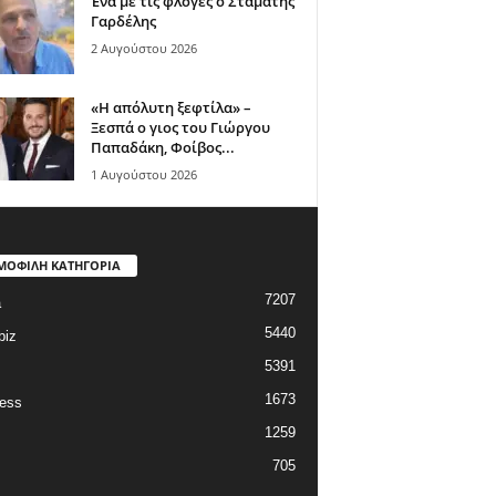
Ένα με τις φλόγες ο Σταμάτης
Γαρδέλης
2 Αυγούστου 2026
«Η απόλυτη ξεφτίλα» –
Ξεσπά ο γιος του Γιώργου
Παπαδάκη, Φοίβος...
1 Αυγούστου 2026
ΜΟΦΙΛΗ ΚΑΤΗΓΟΡΙΑ
7207
a
5440
biz
5391
1673
ess
1259
705