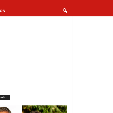
ION
owbiz