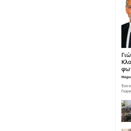
Γιώ
Κλο
φωτ
Maga
Ένα α
Γιώργ