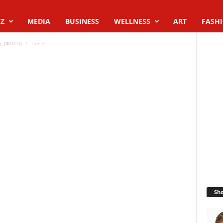
Z
MEDIA
BUSINESS
WELLNESS
ART
FASH
ης (ΦΩΤΟ)
thes3
Sh