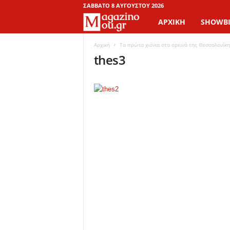
ΣΆΒΒΑΤΟ 8 ΑΥΓΟΎΣΤΟΥ 2026
ΑΡΧΙΚΉ
SHOWBI
M
a
Αρχική
Τα πρώτα χιόνια στα ορεινά της Θεσσαλονίκ
thes3
g
a
z
i
n
o
M
o