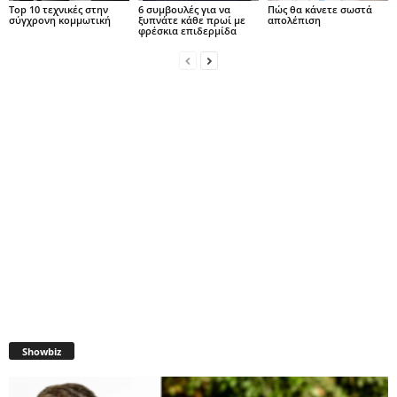
Top 10 τεχνικές στην
6 συμβουλές για να
Πώς θα κάνετε σωστά
σύγχρονη κομμωτική
ξυπνάτε κάθε πρωί με
απολέπιση
φρέσκια επιδερμίδα
Showbiz