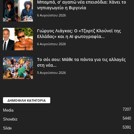
Μπαμπά, σ’ αγαπώ νέα επεισόδια: Χάνει το
νηπιαγωγείο η Βιργινία
6 Αυγούστου 2026
Γιώργος Λιάγκας: Ο «Τζορτζ Κλούνεϊ της
Ελλάδας» και η AI φωτογραφία...
6 Αυγούστου 2026
Το σόι σου: Μάθε τα πάντα για τις αλλαγές
στη νέα...
5 Αυγούστου 2026
ΔΗΜΟΦΙΛΗ ΚΑΤΗΓΟΡΙΑ
7207
Media
5440
Showbiz
5391
Slide