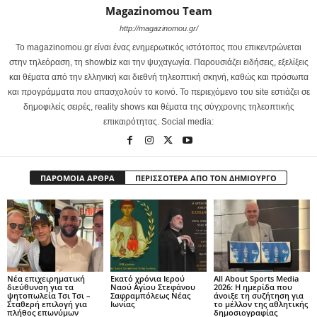
Magazinomou Team
http://magazinomou.gr/
Το magazinomou.gr είναι ένας ενημερωτικός ιστότοπος που επικεντρώνεται
στην τηλεόραση, τη showbiz και την ψυχαγωγία. Παρουσιάζει ειδήσεις, εξελίξεις
και θέματα από την ελληνική και διεθνή τηλεοπτική σκηνή, καθώς και πρόσωπα
και προγράμματα που απασχολούν το κοινό. Το περιεχόμενο του site εστιάζει σε
δημοφιλείς σειρές, reality shows και θέματα της σύγχρονης τηλεοπτικής
επικαιρότητας. Social media:
ΠΑΡΟΜΟΙΑ ΑΡΘΡΑ
ΠΕΡΙΣΣΟΤΕΡΑ ΑΠΟ ΤΟΝ ΔΗΜΙΟΥΡΓΟ
Νέα επιχειρηματική
Εκατό χρόνια Ιερού
All About Sports Media
διεύθυνση για τα
Ναού Αγίου Στεφάνου
2026: Η ημερίδα που
ψητοπωλεία Τσι Τσι –
Σαφραμπόλεως Νέας
άνοιξε τη συζήτηση για
Σταθερή επιλογή για
Ιωνίας
το μέλλον της αθλητικής
πλήθος επωνύμων
δημοσιογραφίας