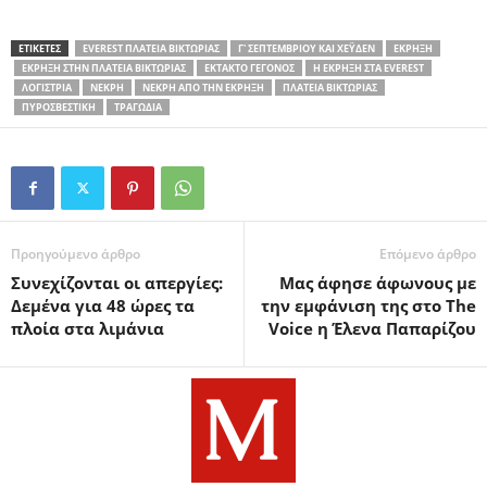
ΕΤΙΚΕΤΕΣ
EVEREST ΠΛΑΤΕΊΑ ΒΙΚΤΩΡΊΑΣ
Γ' ΣΕΠΤΕΜΒΡΊΟΥ ΚΑΙ ΧΈΥΔΕΝ
ΈΚΡΗΞΗ
ΈΚΡΗΞΗ ΣΤΗΝ ΠΛΑΤΕΊΑ ΒΙΚΤΩΡΊΑΣ
ΈΚΤΑΚΤΟ ΓΕΓΟΝΌΣ
Η ΈΚΡΗΞΗ ΣΤΑ EVEREST
ΛΟΓΊΣΤΡΙΑ
ΝΕΚΡΉ
ΝΕΚΡΉ ΑΠΌ ΤΗΝ ΈΚΡΗΞΗ
ΠΛΑΤΕΊΑ ΒΙΚΤΩΡΊΑΣ
ΠΥΡΟΣΒΕΣΤΙΚΉ
ΤΡΑΓΩΔΊΑ
Προηγούμενο άρθρο
Επόμενο άρθρο
Συνεχίζονται οι απεργίες:
Μας άφησε άφωνους με
Δεμένα για 48 ώρες τα
την εμφάνιση της στο The
πλοία στα λιμάνια
Voice η Έλενα Παπαρίζου