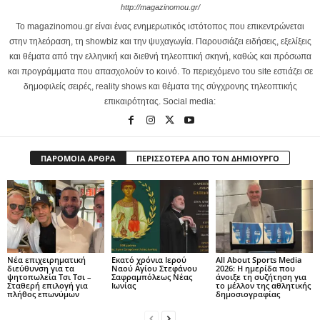
http://magazinomou.gr/
Το magazinomou.gr είναι ένας ενημερωτικός ιστότοπος που επικεντρώνεται
στην τηλεόραση, τη showbiz και την ψυχαγωγία. Παρουσιάζει ειδήσεις, εξελίξεις
και θέματα από την ελληνική και διεθνή τηλεοπτική σκηνή, καθώς και πρόσωπα
και προγράμματα που απασχολούν το κοινό. Το περιεχόμενο του site εστιάζει σε
δημοφιλείς σειρές, reality shows και θέματα της σύγχρονης τηλεοπτικής
επικαιρότητας. Social media:
ΠΑΡΟΜΟΙΑ ΑΡΘΡΑ
ΠΕΡΙΣΣΟΤΕΡΑ ΑΠΟ ΤΟΝ ΔΗΜΙΟΥΡΓΟ
Νέα επιχειρηματική
Εκατό χρόνια Ιερού
All About Sports Media
διεύθυνση για τα
Ναού Αγίου Στεφάνου
2026: Η ημερίδα που
ψητοπωλεία Τσι Τσι –
Σαφραμπόλεως Νέας
άνοιξε τη συζήτηση για
Σταθερή επιλογή για
Ιωνίας
το μέλλον της αθλητικής
πλήθος επωνύμων
δημοσιογραφίας