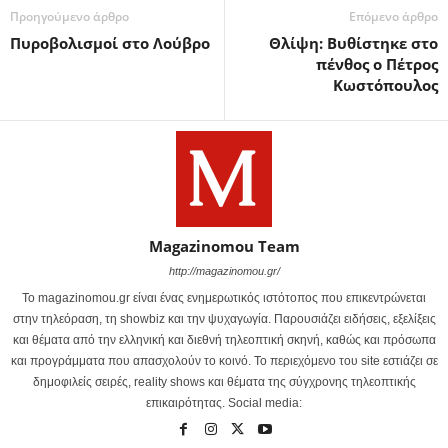
Προηγούμενο άρθρο
Επόμενο άρθρο
Πυροβολισμοί στο Λούβρο
Θλίψη: Βυθίστηκε στο
πένθος ο Πέτρος
Κωστόπουλος
Magazinomou Team
http://magazinomou.gr/
Το magazinomou.gr είναι ένας ενημερωτικός ιστότοπος που επικεντρώνεται
στην τηλεόραση, τη showbiz και την ψυχαγωγία. Παρουσιάζει ειδήσεις, εξελίξεις
και θέματα από την ελληνική και διεθνή τηλεοπτική σκηνή, καθώς και πρόσωπα
και προγράμματα που απασχολούν το κοινό. Το περιεχόμενο του site εστιάζει σε
δημοφιλείς σειρές, reality shows και θέματα της σύγχρονης τηλεοπτικής
επικαιρότητας. Social media: