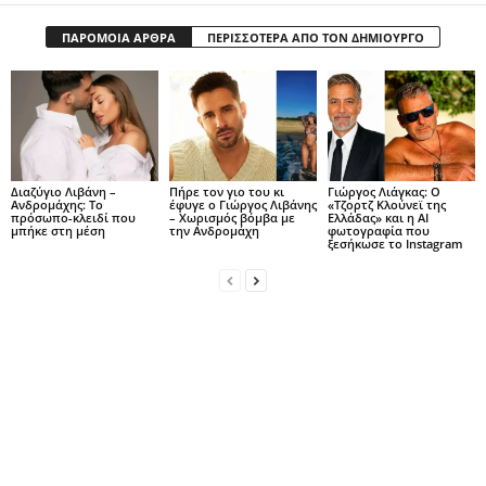
ΠΑΡΟΜΟΙΑ ΑΡΘΡΑ
ΠΕΡΙΣΣΟΤΕΡΑ ΑΠΟ ΤΟΝ ΔΗΜΙΟΥΡΓΟ
Διαζύγιο Λιβάνη –
Πήρε τον γιο του κι
Γιώργος Λιάγκας: Ο
Ανδρομάχης: Το
έφυγε ο Γιώργος Λιβάνης
«Τζορτζ Κλούνεϊ της
πρόσωπο-κλειδί που
– Χωρισμός βόμβα με
Ελλάδας» και η AI
μπήκε στη μέση
την Ανδρομάχη
φωτογραφία που
ξεσήκωσε το Instagram