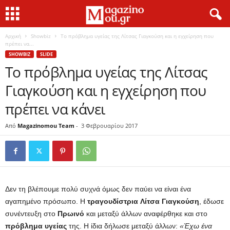
Αρχική
Showbiz
Το πρόβλημα υγείας της Λίτσας Γιαγκούση και η εγχείρηση που
πρέπει να...
SHOWBIZ
SLIDE
Το πρόβλημα υγείας της Λίτσας
Γιαγκούση και η εγχείρηση που
πρέπει να κάνει
Από
Magazinomou Team
-
3 Φεβρουαρίου 2017
Δεν τη βλέπουμε πολύ συχνά όμως δεν παύει να είναι ένα
αγαπημένο πρόσωπο. Η
τραγουδίστρια
Λίτσα Γιαγκούση
, έδωσε
συνέντευξη στο
Πρωινό
και μεταξύ άλλων αναφέρθηκε και στο
πρόβλημα υγείας
της. Η ίδια δήλωσε μεταξύ άλλων:
«Έχω ένα