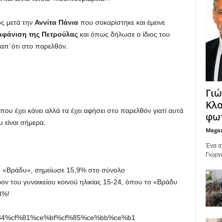
ς μετά την
Αννίτα Πάνια
που σοκαρίστηκε και έμεινε
μφάνιση
της Πετρούλας
και όπως δήλωσε ο ίδιος του
 απ΄ότι στο παρελθόν.
Γιώ
Κλο
 που έχει κάνει αλλά τα έχει αφήσει στο παρελθόν γιατί αυτά
φωτ
υ είναι σήμερα.
Maga
Ένα α
Γιώργ
ο «Βράδυ», σημείωσε 15,9% στο σύνολο
έρον του γυναικείου κοινού ηλικίας 15-24, όπου το «Βράδυ
3%!