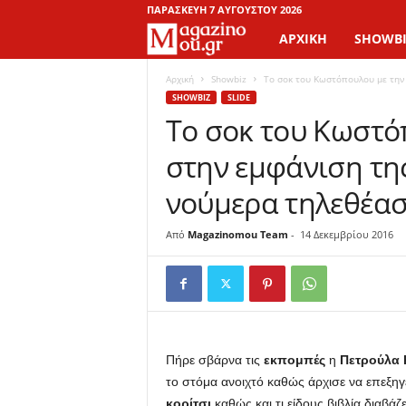
ΠΑΡΑΣΚΕΥΉ 7 ΑΥΓΟΎΣΤΟΥ 2026
ΑΡΧΙΚΉ
SHOWBI
M
a
Αρχική
Showbiz
Το σοκ του Κωστόπουλου με την 
SHOWBIZ
SLIDE
Το σοκ του Κωστό
g
στην εμφάνιση τη
a
νούμερα τηλεθέα
z
Από
Magazinomou Team
-
14 Δεκεμβρίου 2016
i
n
o
M
Πήρε σβάρνα τις
εκπομπές
η
Πετρούλα 
το στόμα ανοιχτό καθώς άρχισε να επεξηγ
o
κορίτσι
καθώς και τι είδους βιβλία διαβάζ