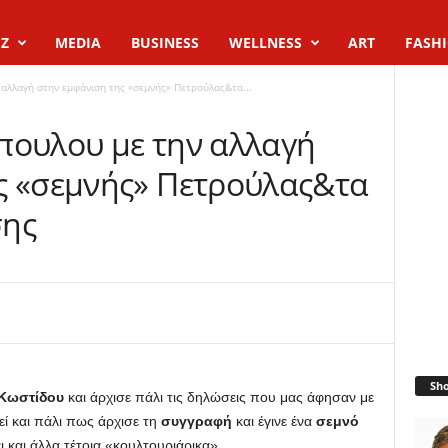
Z
MEDIA
BUSINESS
WELLNESS
ART
FASH
αλλαγή στην εμφάνιση της «σεμνής» Πετρούλας&τα...
πουλου με την αλλαγή
ς «σεμνής» Πετρούλας&τα
σης
Sh
Κωστίδου
και άρχισε πάλι τις δηλώσεις που μας άφησαν με
εί και πάλι πως άρχισε τη
συγγραφή
και έγινε ένα
σεμνό
ει και άλλα τέτοια «κουλτουριάρικα».