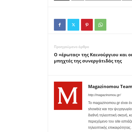
Προηγούμενο άρθρο
Ο «έρωτας» της Καινούργιου και ο
μπηχτές της συνεργάτιδάς της
Magazinomou Tea
http://magazinomou.gr/
Το magazinomou.gr είναι έν
showbiz και την ψυχαγωγία. 
διεθνή τηλεοπτική σκηνή, 
περιεχόμενο του site εστιάζ
τηλεοπτικής επικαιρότητας.