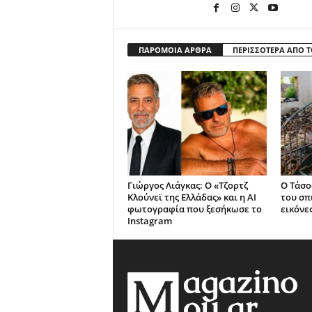
ΠΑΡΟΜΟΙΑ ΑΡΘΡΑ
ΠΕΡΙΣΣΟΤΕΡΑ ΑΠΟ 
Γιώργος Λιάγκας: Ο «Τζορτζ
Ο Τάσο
Κλούνεϊ της Ελλάδας» και η AI
του σπ
φωτογραφία που ξεσήκωσε το
εικόνε
Instagram