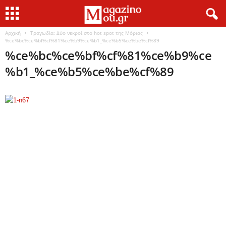
Αρχική
Τραγωδία: Δύο νεκροί στο hot spot της Μόριας
%ce%bc%ce%bf%cf%81%ce%b9%ce%b1_%ce%b5%ce%be%cf%89
%ce%bc%ce%bf%cf%81%ce%b9%ce
%b1_%ce%b5%ce%be%cf%89