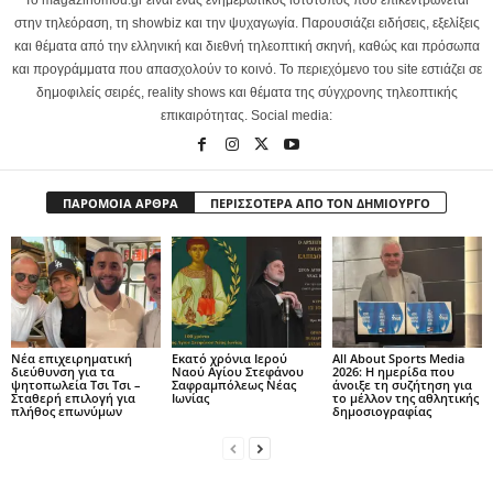
στην τηλεόραση, τη showbiz και την ψυχαγωγία. Παρουσιάζει ειδήσεις, εξελίξεις
και θέματα από την ελληνική και διεθνή τηλεοπτική σκηνή, καθώς και πρόσωπα
και προγράμματα που απασχολούν το κοινό. Το περιεχόμενο του site εστιάζει σε
δημοφιλείς σειρές, reality shows και θέματα της σύγχρονης τηλεοπτικής
επικαιρότητας. Social media:
ΠΑΡΟΜΟΙΑ ΑΡΘΡΑ
ΠΕΡΙΣΣΟΤΕΡΑ ΑΠΟ ΤΟΝ ΔΗΜΙΟΥΡΓΟ
Νέα επιχειρηματική
Εκατό χρόνια Ιερού
All About Sports Media
διεύθυνση για τα
Ναού Αγίου Στεφάνου
2026: Η ημερίδα που
ψητοπωλεία Τσι Τσι –
Σαφραμπόλεως Νέας
άνοιξε τη συζήτηση για
Σταθερή επιλογή για
Ιωνίας
το μέλλον της αθλητικής
πλήθος επωνύμων
δημοσιογραφίας