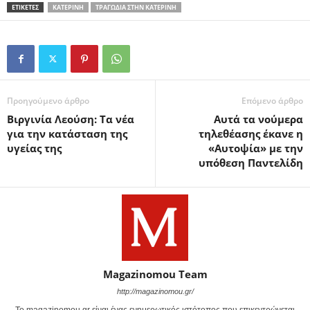
ΕΤΙΚΕΤΕΣ
ΚΑΤΕΡΊΝΗ
ΤΡΑΓΩΔΊΑ ΣΤΗΝ ΚΑΤΕΡΊΝΗ
Προηγούμενο άρθρο
Επόμενο άρθρο
Βιργινία Λεούση: Τα νέα
Αυτά τα νούμερα
για την κατάσταση της
τηλεθέασης έκανε η
υγείας της
«Αυτοψία» με την
υπόθεση Παντελίδη
Magazinomou Team
http://magazinomou.gr/
Το magazinomou.gr είναι ένας ενημερωτικός ιστότοπος που επικεντρώνεται