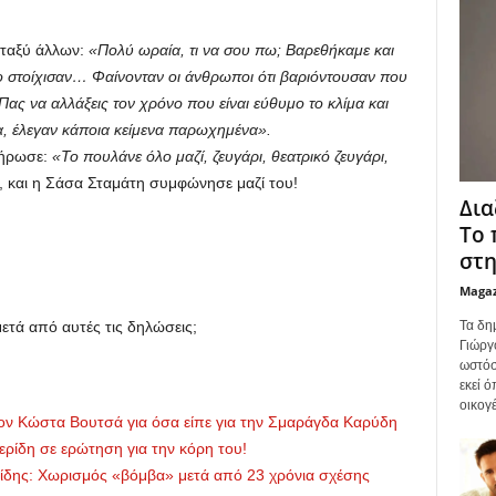
εταξύ άλλων:
«Πολύ ωραία, τι να σου πω; Βαρεθήκαμε και
 στοίχισαν… Φαίνονταν οι άνθρωποι ότι βαριόντουσαν που
Πας να αλλάξεις τον χρόνο που είναι εύθυμο το κλίμα και
, έλεγαν κάποια κείμενα παρωχημένα».
ήρωσε:
«Το πουλάνε όλο μαζί, ζευγάρι, θεατρικό ζευγάρι,
, και η Σάσα Σταμάτη συμφώνησε μαζί του!
Δια
Το 
στη
Maga
Τα δη
ετά από αυτές τις δηλώσεις;
Γιώργ
ωστόσ
εκεί 
οικογέ
ν Κώστα Βουτσά για όσα είπε για την Σμαράγδα Καρύδη
ρίδη σε ερώτηση για την κόρη του!
δης: Χωρισμός «βόμβα» μετά από 23 χρόνια σχέσης