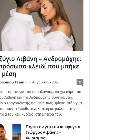
ζύγιο Λιβάνη – Ανδρομάχης:
πρόσωπο-κλειδί που μπήκε
 μέση
zinomou Team
-
8 Αυγούστου 2026
0
μοσιεύματα για τον φημολογούμενο χωρισμό του
ου Λιβάνη και της Ανδρομάχης συνεχίζονται,
ο ο τραγουδιστής φαίνεται πως βρίσκει στήριγμα
όπου πάντα ένιωθε μεγαλύτερη ασφάλεια: στην
νειά του και, κυρίως, στη μητέρα του.
Πήρε τον γιο του κι έφυγε ο
Γιώργος Λιβάνης –
Χωρισμός...