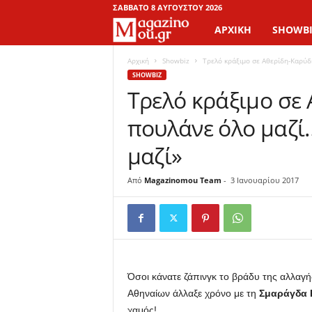
ΣΆΒΒΑΤΟ 8 ΑΥΓΟΎΣΤΟΥ 2026
ΑΡΧΙΚΉ
SHOWBI
M
a
Αρχική
Showbiz
Τρελό κράξιμο σε Αθερίδη-Καρύδη
SHOWBIZ
Τρελό κράξιμο σε
g
πουλάνε όλο μαζί
a
μαζί»
z
Από
Magazinomou Team
-
3 Ιανουαρίου 2017
i
n
o
M
Όσοι κάνατε ζάπινγκ το βράδυ της αλλαγή
Αθηναίων άλλαξε χρόνο με τη
Σμαράγδα 
o
χαμός!