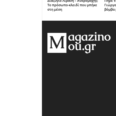
Διαζύγιο Λιβάνη – Ανδρομάχης:
Πήρε το
Το πρόσωπο-κλειδί που μπήκε
Γιώργο
στη μέση
βόμβα 