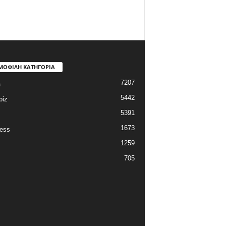
ΜΟΦΙΛΗ ΚΑΤΗΓΟΡΙΑ
7207
a
5442
biz
5391
1673
ess
1259
705