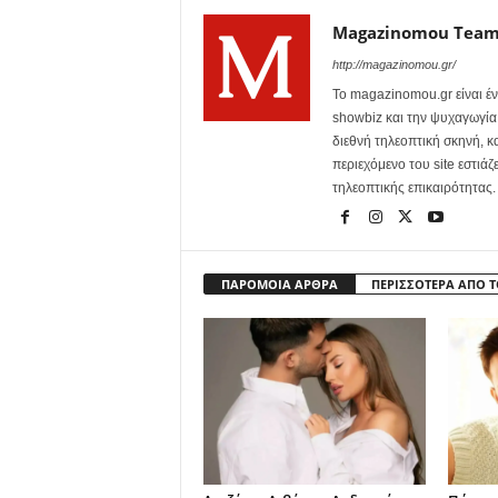
Magazinomou Tea
http://magazinomou.gr/
Το magazinomou.gr είναι έν
showbiz και την ψυχαγωγία. 
διεθνή τηλεοπτική σκηνή, 
περιεχόμενο του site εστιάζ
τηλεοπτικής επικαιρότητας.
ΠΑΡΟΜΟΙΑ ΑΡΘΡΑ
ΠΕΡΙΣΣΟΤΕΡΑ ΑΠΟ 