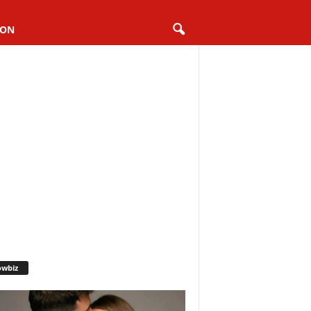
ION
owbiz