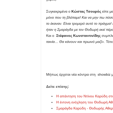
u
Συγκεκριμένα ο
Κώστας Τσουρός
είπε μ
μόνο που τη βλέπαμε! Και να μην πω πόσο
το έκαναν. Είναι τρομερό αυτό το πράγμα! 
ήταν η Σμαράγδα με τον Θοδωρή εκεί πέρα
Και ο
Στέφανος Κωνσταντινίδης
συμπλ
ταινία… Θα κάνουν και πρωινό μαζί».
Τότε
Μήπως έρχεται νέα κόντρα στη showbiz μ
Δείτε επίσης:
Η απάντηση του Ντίνου Καρύδη στο
Η έντονη ενόχληση του Θοδωρή Αθε
Σμαράγδα Καρύδη - Θοδωρής Αθερί