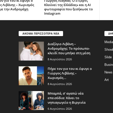
ν γιο του κι έφυγε ο
Γιώργος Λιάγκας: Ο «Τζορτζ
ς Λιβάνης – Χωρισμός
Κλούνεϊ της Ελλάδας» και η AI
με την Ανδρομάχη
φωτογραφία που ξεσήκωσε το
Instagram
ΑΚΟΜΑ ΠΕΡΙΣΣΟΤΕΡΑ ΝΕΑ
ΔΗ
Medi
Διαζύγιο Λιβάνη –
Ανδρομάχης: Το πρόσωπο-
Show
κλειδί που μπήκε στη μέση
Slide
8 Αυγούστου 2026
Busin
Πήρε τον γιο του κι έφυγε ο
News
Γιώργος Λιβάνης –
Χωρισμός...
Art
8 Αυγούστου 2026
Μπαμπά, σ’ αγαπώ νέα
επεισόδια: Χάνει το
νηπιαγωγείο η Βιργινία
6 Αυγούστου 2026