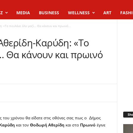
Z
MEDIA
BUSINESS
WELLNESS
ART
FASH
: «Το πουλάνε όλο μαζί… Θα κάνουν και πρωινό...
 Αθερίδη-Καρύδη: «Το
… Θα κάνουν και πρωινό
Sh
ς του χρόνου θα είδατε στις οθόνες σας πως ο Δήμος
Καρύδη
και τον
Θοδωρή Αθερίδη
και στο
Πρωινό
έγινε