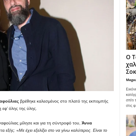
Ο Τ
χαλ
Σοκ
Maga
Εικόν
κατέγ
σπίτι
αφούλιας
βρέθηκε καλεσμένος στο πλατό της εκπομπής
στις φ
εφ’ όλης της ύλης.
φούλιας μίλησε και για τη σύντροφό του,
Άννα
τα εξής: «
Με έχει εξελίξει στο να γίνω καλύτερος. Είναι το