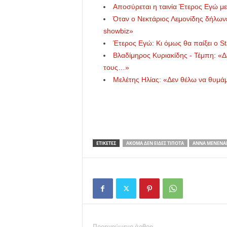
Αποσύρεται η ταινία Έτερος Εγώ με
Όταν ο Νεκτάριος Λεμονίδης δήλωνε
showbiz»
Έτερος Εγώ: Κι όμως θα παίξει ο S
Βλαδίμηρος Κυριακίδης - Τέμπη: «Δ
τους…»
Μελέτης Ηλίας: «Δεν θέλω να θυμάμ
ΕΤΙΚΕΤΕΣ
ΑΚΌΜΑ ΔΕΝ ΕΊΔΕΣ ΤΊΠΟΤΑ
ΆΝΝΑ ΜΕΝΕΝΆ
Προηγούμενο άρθρο