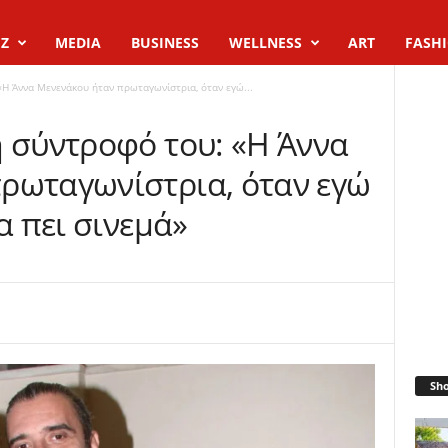
Z
MEDIA
BUSINESS
WELLNESS
ART
FASH
«Η Άννα Μενενάκου ήταν πρωταγωνίστρια, όταν εγώ...
η σύντροφό του: «Η Άννα
ρωταγωνίστρια, όταν εγώ
α πει σινεμά»
Sh