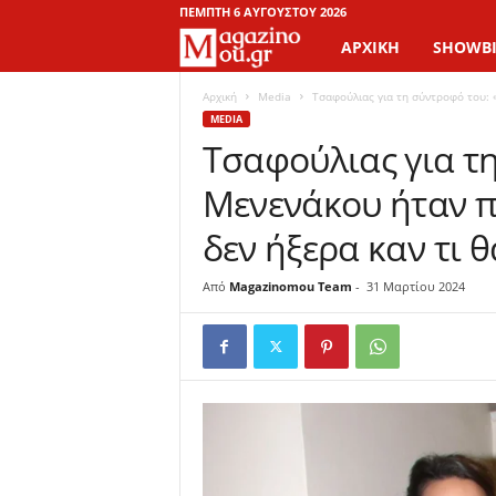
ΠΈΜΠΤΗ 6 ΑΥΓΟΎΣΤΟΥ 2026
ΑΡΧΙΚΉ
SHOWBI
M
a
Αρχική
Media
Τσαφούλιας για τη σύντροφό του: 
MEDIA
Τσαφούλιας για τ
g
Μενενάκου ήταν π
a
δεν ήξερα καν τι θ
z
Από
Magazinomou Team
-
31 Μαρτίου 2024
i
n
o
M
o