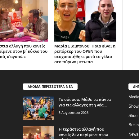
στια αλλαγή που κανείς
Μαρία Σιαμπάνου: Ποια είναι η
ρίμενε στον β΄κύκλο του
ρεπόρτερ του OPEN που
ά, σ’αγαπώ»
στοχοποιήθηκε μετά το γέλιο
στα πύρινα μέτωπα
ΑΚΟΜΑ ΠΕΡΙΣΣΟΤΕΡΑ ΝΕΑ
ΔΗ
Medi
Το σόι σου: Μάθε τα πάντα
για τις αλλαγές στη νέα...
Show
5 Αυγούστου 2026
Slide
Busin
Η τεράστια αλλαγή που
κανείς δεν περίμενε στον
News