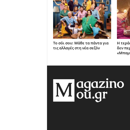
Το σόι σου: Μάθε τα πάντα για
Η τερά
τις αλλαγές στη νέα σεζόν
δεν πε
«Μπαμπ