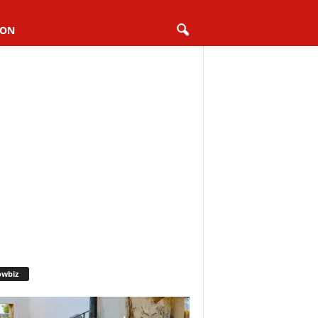
ION
owbiz