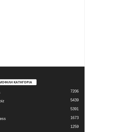
ΜΟΦΙΛΗ ΚΑΤΗΓΟΡΙΑ
7206
a
5439
biz
5391
1673
ess
1259