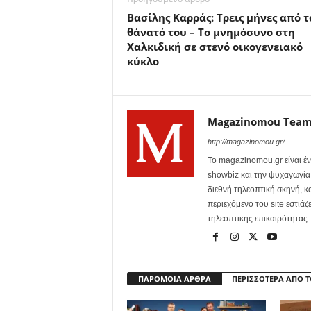
Βασίλης Καρράς: Τρεις μήνες από τ
θάνατό του – Το μνημόσυνο στη
Χαλκιδική σε στενό οικογενειακό
κύκλο
Magazinomou Tea
http://magazinomou.gr/
Το magazinomou.gr είναι έν
showbiz και την ψυχαγωγία. 
διεθνή τηλεοπτική σκηνή, 
περιεχόμενο του site εστιάζ
τηλεοπτικής επικαιρότητας.
ΠΑΡΟΜΟΙΑ ΑΡΘΡΑ
ΠΕΡΙΣΣΟΤΕΡΑ ΑΠΟ 