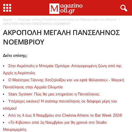
Αρχική
Υπέροχες εικόνες! Η σούπερ πανσέληνος σε διάφορα μέρη του κόσμου!
ΑΚΡΟΠΟΛΗ ΜΕΓΑΛΗ ΠΑΝΣΕΛΗΝΟΣ ΝΟΕΜΒΡΙΟΥ
ΑΚΡΟΠΟΛΗ ΜΕΓΑΛΗ ΠΑΝΣΕΛΗΝΟΣ
ΝΟΕΜΒΡΙΟΥ
Δείτε επίσης:
Στην Ακρόπολη ο Μπαράκ Ομπάμα- Απαγορευμένη ζώνη από της
Αρχές η Ακρόπολη
O Μαέστρος Γιάννης Χατζηλοΐζου και «οι εφτά θάλασσες» - Μαγική
Πανσέληνος στην Αρχαία Ολυμπία
Stars System: Πώς θα μας επηρεάσει η Πανσέληνος;
Υπέροχες εικόνες! Η σούπερ πανσέληνος σε διάφορα μέρη του
κόσμου!
Από τις 4 έως 8 Νοεμβρίου στο Chelona Athens το Bar Week 2024!
«Το Κιβώτιο» από 1η Νοεμβρίου για 9η χρονιά στο Studio
Μαυρομιχάλη