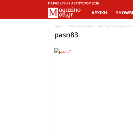
ΠΑΡΑΣΚΕΥΉ 7 ΑΥΓΟΎΣΤΟΥ 2026
ΑΡΧΙΚΉ
SHOWBI
M
a
Αρχική
Υπέροχες εικόνες! Η σούπερ πανσέληνος σε 
pasn83
g
a
z
i
n
o
M
o