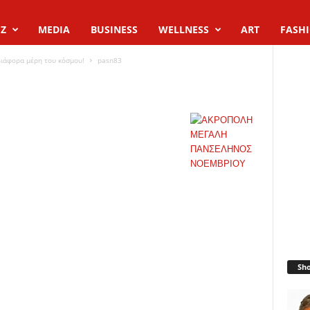
Z
MEDIA
BUSINESS
WELLNESS
ART
FASH
διάφορα μέρη του κόσμου!
pasn83
Sh