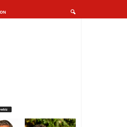
ION
owbiz