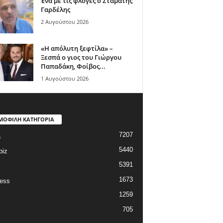
Ένα με τις φλόγες ο Σταμάτης
Γαρδέλης
2 Αυγούστου 2026
«Η απόλυτη ξεφτίλα» –
Ξεσπά ο γιος του Γιώργου
Παπαδάκη, Φοίβος...
1 Αυγούστου 2026
ΜΟΦΙΛΗ ΚΑΤΗΓΟΡΙΑ
7207
a
5440
biz
5391
1673
ess
1259
705