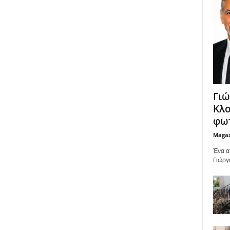
Γιώ
Κλο
φωτ
Maga
Ένα α
Γιώργ