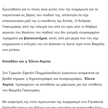
Ερωτηθείσα για το ποιος είναι αυτός που την ενημέρωσε για τα
περιστατικά εις βάρος του παιδιού της, απάντησε ότι είχε
επικοινωνήσει μαζί της η υπεύθυνη της Εστίας. Ο Ανδρέας
Γιακουμάκης από την πλευρά του είπε ότι πριν από το θλιβερό
γεγονός του θανάτου του παιδιού του δεν γνώριζε συγκεκριμένα
πράγματα για
βασανιστήρια
, εκτός από μία φορά που τον είχε
ενημερώσει η σύζυγός του ότι έκλειναν το ζεστό νερό στον Βαγγέλη
στο μπάνιο.
Καταθέτει και η Έλενα Ακρίτα
Στο Τριμελές Εφετείο Πλημμελειοδικών Ιωαννίνων αναμένεται να
βρεθεί σήμερα, η δημοσιογράφος και σεναριογράφος,
Έλενα
Ακρίτα
, προκειμένου να καταθέσει ως μάρτυρας για την υπόθεση
του Βαγγέλη Γιακουμάκη.
Με ανάρτησή της στον προσωπικό της λογαριασμό στο Facebook
διαψεύδει όσους την θέλουν να μην μπορέσει να παρευρεθεί λόγω