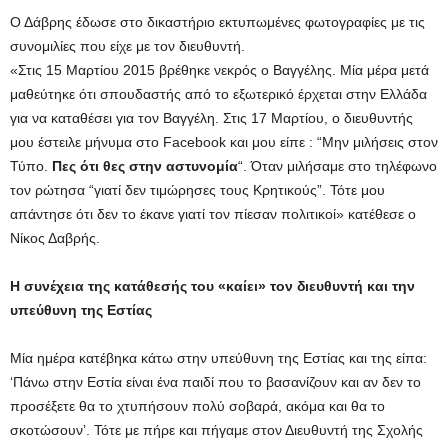
Ο Δάβρης έδωσε στο δικαστήριο εκτυπωμένες φωτογραφίες με τις
συνομιλίες που είχε με τον διευθυντή.
«Στις 15 Μαρτίου 2015 βρέθηκε νεκρός ο Βαγγέλης. Μία μέρα μετά
μαθεύτηκε ότι σπουδαστής από το εξωτερικό έρχεται στην Ελλάδα
για να καταθέσει για τον Βαγγέλη. Στις 17 Μαρτίου, ο διευθυντής
μου έστειλε μήνυμα στο Facebook και μου είπε : “Μην μιλήσεις στον
Τύπο.
Πες ότι θες στην αστυνομία
“. Όταν μιλήσαμε στο τηλέφωνο
τον ρώτησα “γιατί δεν τιμώρησες τους Κρητικούς”. Τότε μου
απάντησε ότι δεν το έκανε γιατί τον πίεσαν πολιτικοί» κατέθεσε ο
Νίκος Δαβρής.
Η συνέχεια της κατάθεσής του «καίει» τον διευθυντή και την
υπεύθυνη της Εστίας
Μία ημέρα κατέβηκα κάτω στην υπεύθυνη της Εστίας και της είπα:
‘Πάνω στην Εστία είναι ένα παιδί που το βασανίζουν και αν δεν το
προσέξετε θα το χτυπήσουν πολύ σοβαρά, ακόμα και θα το
σκοτώσουν’. Τότε με πήρε και πήγαμε στον Διευθυντή της Σχολής