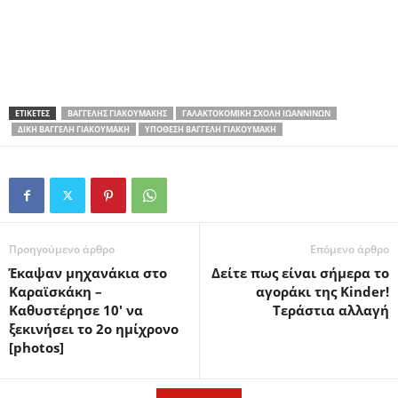
ΕΤΙΚΕΤΕΣ
ΒΑΓΓΈΛΗΣ ΓΙΑΚΟΥΜΆΚΗΣ
ΓΑΛΑΚΤΟΚΟΜΙΚΉ ΣΧΟΛΉ ΙΩΑΝΝΊΝΩΝ
ΔΊΚΗ ΒΑΓΓΈΛΗ ΓΙΑΚΟΥΜΆΚΗ
ΥΠΌΘΕΣΗ ΒΑΓΓΈΛΗ ΓΙΑΚΟΥΜΆΚΗ
Προηγούμενο άρθρο
Επόμενο άρθρο
Έκαψαν μηχανάκια στο
Δείτε πως είναι σήμερα το
Καραϊσκάκη –
αγοράκι της Kinder!
Καθυστέρησε 10′ να
Τεράστια αλλαγή
ξεκινήσει τo 2ο ημίχρονο
[photos]