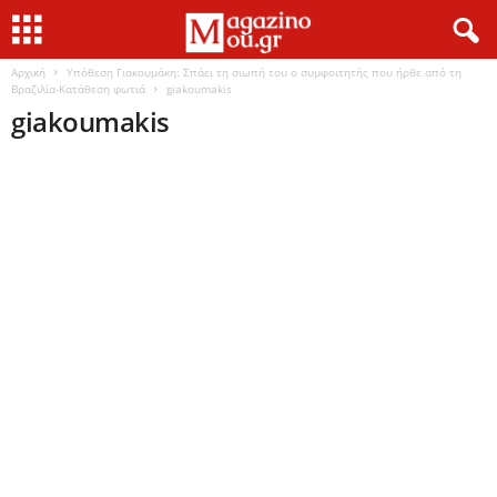
Αρχική
Υπόθεση Γιακουμάκη: Σπάει τη σιωπή του ο συμφοιτητής που ήρθε από τη
Βραζιλία-Κατάθεση φωτιά
giakoumakis
giakoumakis