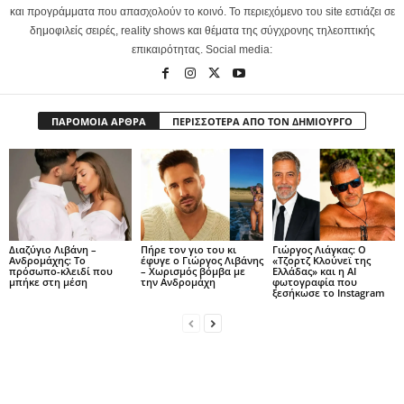
και προγράμματα που απασχολούν το κοινό. Το περιεχόμενο του site εστιάζει σε
δημοφιλείς σειρές, reality shows και θέματα της σύγχρονης τηλεοπτικής
επικαιρότητας. Social media:
ΠΑΡΟΜΟΙΑ ΑΡΘΡΑ
ΠΕΡΙΣΣΟΤΕΡΑ ΑΠΟ ΤΟΝ ΔΗΜΙΟΥΡΓΟ
Διαζύγιο Λιβάνη –
Πήρε τον γιο του κι
Γιώργος Λιάγκας: Ο
Ανδρομάχης: Το
έφυγε ο Γιώργος Λιβάνης
«Τζορτζ Κλούνεϊ της
πρόσωπο-κλειδί που
– Χωρισμός βόμβα με
Ελλάδας» και η AI
μπήκε στη μέση
την Ανδρομάχη
φωτογραφία που
ξεσήκωσε το Instagram