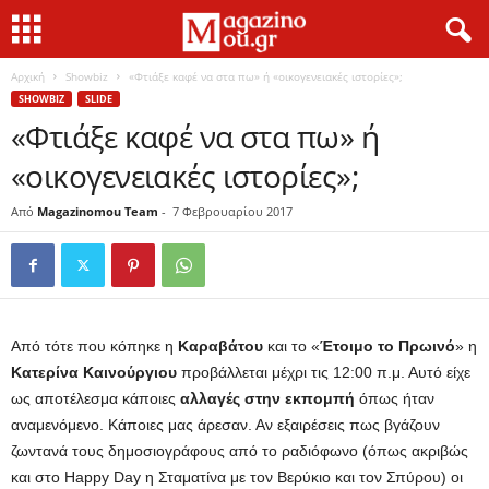
Αρχική
Showbiz
«Φτιάξε καφέ να στα πω» ή «οικογενειακές ιστορίες»;
SHOWBIZ
SLIDE
«Φτιάξε καφέ να στα πω» ή
«οικογενειακές ιστορίες»;
Από
Magazinomou Team
-
7 Φεβρουαρίου 2017
Από τότε που κόπηκε η
Καραβάτου
και το «
Έτοιμο το Πρωινό
» η
Κατερίνα Καινούργιου
προβάλλεται μέχρι τις 12:00 π.μ. Αυτό είχε
ως αποτέλεσμα κάποιες
αλλαγές στην εκπομπή
όπως ήταν
αναμενόμενο. Κάποιες μας άρεσαν. Αν εξαιρέσεις πως βγάζουν
ζωντανά τους δημοσιογράφους από το ραδιόφωνο (όπως ακριβώς
και στο Happy Day η Σταματίνα με τον Βερύκιο και τον Σπύρου) οι