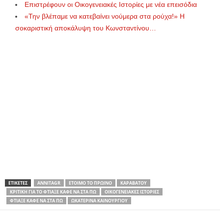
Επιστρέφουν οι Οικογενειακές Ιστορίες με νέα επεισόδια
«Την βλέπαμε να κατεβαίνει νούμερα στα ρούχα!» Η
σοκαριστική αποκάλυψη του Κωνσταντίνου…
ΕΤΙΚΕΤΕΣ
ANNITAGR
ΈΤΟΙΜΟ ΤΟ ΠΡΩΙΝΌ
ΚΑΡΑΒΆΤΟΥ
ΚΡΙΤΙΚΉ ΓΙΑ ΤΟ ΦΤΙΆΞΕ ΚΑΦΈ ΝΑ ΣΤΑ ΠΩ
ΟΙΚΟΓΕΝΕΙΑΚΈΣ ΙΣΤΟΡΊΕΣ
ΦΤΙΆΞΕ ΚΑΦΈ ΝΑ ΣΤΑ ΠΩ
ΩΚΑΤΕΡΊΝΑ ΚΑΙΝΟΎΡΓΙΟΥ