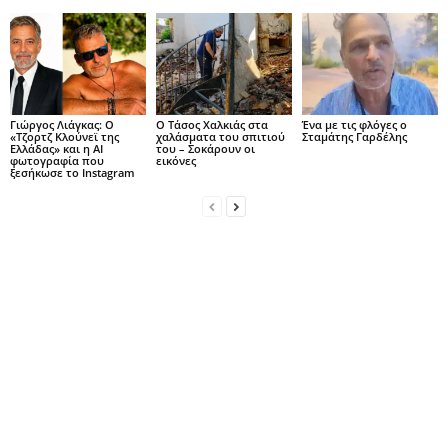
Γιώργος Λιάγκας: Ο
Ο Τάσος Χαλκιάς στα
Ένα με τις φλόγες ο
«Τζορτζ Κλούνεϊ της
χαλάσματα του σπιτιού
Σταμάτης Γαρδέλης
Ελλάδας» και η AI
του – Σοκάρουν οι
φωτογραφία που
εικόνες
ξεσήκωσε το Instagram