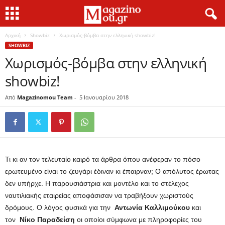
Αρχική
Showbiz
Χωρισμός-βόμβα στην ελληνική showbiz!
SHOWBIZ
Χωρισμός-βόμβα στην ελληνική
showbiz!
Από
Magazinomou Team
-
5 Ιανουαρίου 2018
Τι κι αν τον τελευταίο καιρό τα άρθρα όπου ανέφεραν το πόσο
ερωτευμένο είναι το ζευγάρι έδιναν κι έπαιρναν; Ο απόλυτος έρωτας
δεν υπήρχε. Η παρουσιάστρια και μοντέλο και το στέλεχος
ναυτιλιακής εταιρείας αποφάσισαν να τραβήξουν χωριστούς
δρόμους. Ο λόγος φυσικά για την
Αντωνία Καλλιμούκου
και
τον
Νίκο Παραδείση
οι οποίοι σύμφωνα με πληροφορίες του