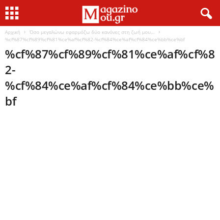
Αρχική
Όσο μεγαλώνω εφαρμόζω δύο κανόνες στη ζωή μου…
%cf%87%cf%89%cf%81%ce%af%cf%82-%cf%84%ce%af%cf%84%ce%bb%ce%bf
%cf%87%cf%89%cf%81%ce%af%cf%8
2-
%cf%84%ce%af%cf%84%ce%bb%ce%
bf