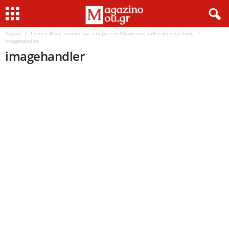
Αρχική
Όταν ο Φίλης συνάντησε τον γιο του Άδωνι στη μαθητική παρέλαση
imagehandler
imagehandler