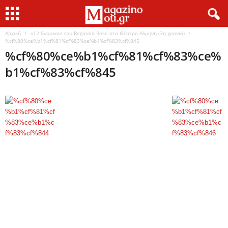
Αρχική
«12 Ένορκοι» του Reginald Rose στο Θέατρο Αλμήνη (3η χρονιά)
%cf%80%ce%b1%cf%81%cf%83%ce%b1%cf%83%cf%845
%cf%80%ce%b1%cf%81%cf%83%ce%
b1%cf%83%cf%845