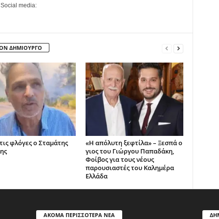
 Social media:
ΤΟΝ ΔΗΜΙΟΥΡΓΟ
 τις φλόγες ο Σταμάτης
«Η απόλυτη ξεφτίλα» – Ξεσπά ο
ης
γιος του Γιώργου Παπαδάκη,
Φοίβος για τους νέους
παρουσιαστές του Καλημέρα
Ελλάδα
ΑΚΟΜΑ ΠΕΡΙΣΣΟΤΕΡΑ ΝΕΑ
ΔΗ