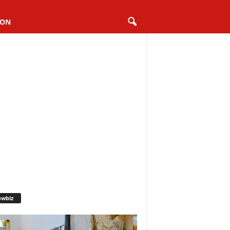
ION
owbiz