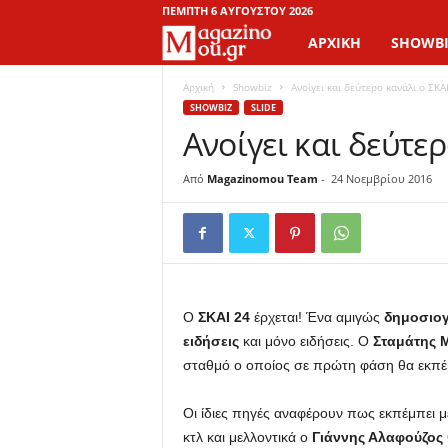
ΠΈΜΠΤΗ 6 ΑΥΓΟΎΣΤΟΥ 2026
ΑΡΧΙΚΉ
SHOWBI
M
a
Αρχική
Showbiz
Aνοίγει και δεύτερο κανάλι o ΣΚΑ
SHOWBIZ
SLIDE
Aνοίγει και δεύτερ
g
a
Από
Magazinomou Team
-
24 Νοεμβρίου 2016
z
i
n
Ο
ΣΚΑΙ 24
έρχεται! Ένα αμιγώς
δημοσιογ
ειδήσεις
και μόνο ειδήσεις. Ο
Σταμάτης 
o
σταθμό ο οποίος σε πρώτη φάση θα εκπέμ
M
Οι ίδιες πηγές αναφέρουν πως εκπέμπει
κτλ και μελλοντικά ο
Γιάννης Αλαφούζος
o