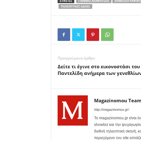
ΕΤΙΚΕΤΕΣ
ΓΙΆΝΝΗΣ ΑΛΑΦΟΎΖΟΣ
ΔΗΜΟΣΙΟΓΡΑΦΙΚΌ 
ΤΗΛΕΟΠΤΙΚΈΣ ΆΔΕΙΕΣ
Προηγούμενο άρθρο
Δείτε τι έγινε στο εικονοστάσι του
Παντελίδη ανήμερα των γενεθλίων
Magazinomou Tea
http://magazinomou.gr/
Το magazinomou.gr είναι έν
showbiz και την ψυχαγωγία. 
διεθνή τηλεοπτική σκηνή, 
περιεχόμενο του site εστιάζ