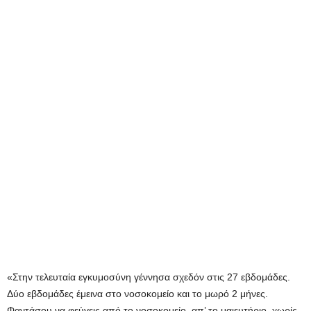
«Στην τελευταία εγκυμοσύνη γέννησα σχεδόν στις 27 εβδομάδες.
Δύο εβδομάδες έμεινα στο νοσοκομείο και το μωρό 2 μήνες.
Φαντάσου να φεύγεις από το νοσοκομείο, απ’ το μαιευτήριο, χωρίς