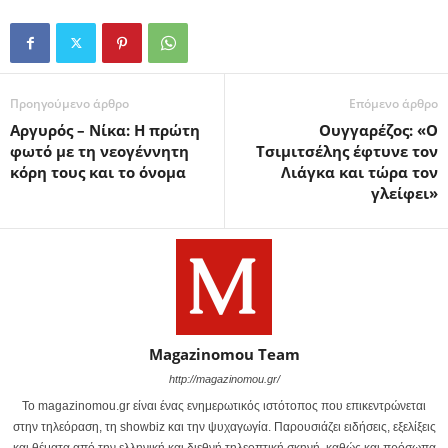
Προηγούμενο άρθρο
Επόμενο άρθρο
Αργυρός – Νίκα: Η πρώτη
Ουγγαρέζος: «Ο
φωτό με τη νεογέννητη
Τσιμιτσέλης έφτυνε τον
κόρη τους και το όνομα
Λιάγκα και τώρα τον
γλείφει»
Magazinomou Team
http://magazinomou.gr/
Το magazinomou.gr είναι ένας ενημερωτικός ιστότοπος που επικεντρώνεται
στην τηλεόραση, τη showbiz και την ψυχαγωγία. Παρουσιάζει ειδήσεις, εξελίξεις
και θέματα από την ελληνική και διεθνή τηλεοπτική σκηνή, καθώς και πρόσωπα