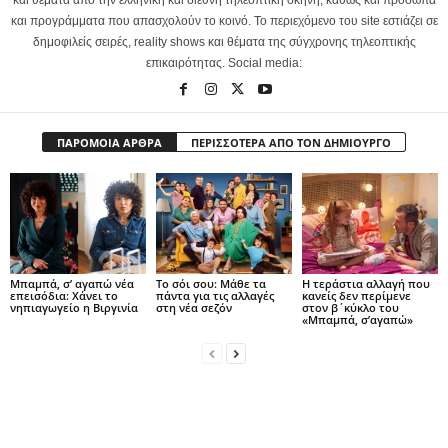
και προγράμματα που απασχολούν το κοινό. Το περιεχόμενο του site εστιάζει σε
δημοφιλείς σειρές, reality shows και θέματα της σύγχρονης τηλεοπτικής
επικαιρότητας. Social media:
ΠΑΡΟΜΟΙΑ ΑΡΘΡΑ
ΠΕΡΙΣΣΟΤΕΡΑ ΑΠΟ ΤΟΝ ΔΗΜΙΟΥΡΓΟ
Μπαμπά, σ’ αγαπώ νέα
Το σόι σου: Μάθε τα
Η τεράστια αλλαγή που
επεισόδια: Χάνει το
πάντα για τις αλλαγές
κανείς δεν περίμενε
νηπιαγωγείο η Βιργινία
στη νέα σεζόν
στον β΄κύκλο του
«Μπαμπά, σ’αγαπώ»