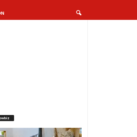
ON
owbiz