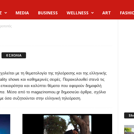
Z
MEDIA
BUSINESS
WELLNESS
ART
FASHI
αραπαπάς
0 ΣΧΟΛΙΑ
είται με τη θεματολογία της τηλεόρασης και της ελληνικής
ality shows και καθημερινές σειρές. Παρακολουθεί στενά τις
ή επικαιρότητα και καλύπτει θέματα που αφορούν δημοφιλή
α. Μέσα από το magazinomou.gr δημοσιεύει άρθρα, σχόλια
με όσα συζητιούνται στην ελληνική τηλεόραση.
Sh