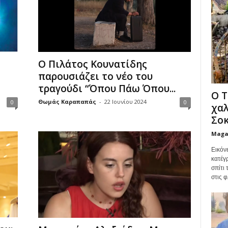
Ο Πιλάτος Κουνατίδης
παρουσιάζει το νέο του
τραγούδι “Όπου Πάω Όπου...
Ο Τ
Θωμάς Καραπαπάς
-
22 Ιουνίου 2024
0
0
χαλ
Σοκ
Maga
Εικόν
κατέγ
σπίτι
στις φ