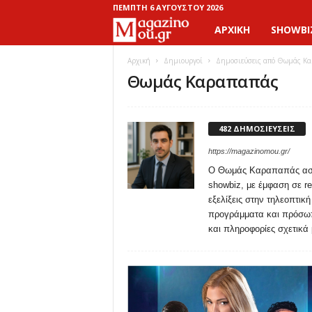
ΠΈΜΠΤΗ 6 ΑΥΓΟΎΣΤΟΥ 2026
ΑΡΧΙΚΉ
SHOWBI
M
a
Αρχική
Δημιουργοί
Δημοσιεύσεις από Θωμάς Κ
Θωμάς Καραπαπάς
g
a
482 ΔΗΜΟΣΙΕΥΣΕΙΣ
z
https://magazinomou.gr/
Ο Θωμάς Καραπαπάς ασχολ
i
showbiz, με έμφαση σε re
εξελίξεις στην τηλεοπτικ
n
προγράμματα και πρόσωπ
και πληροφορίες σχετικά 
o
M
o