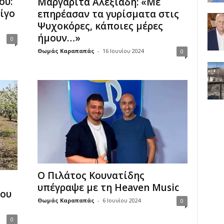
ου:
Μαργαρίτα Αλεξιάδη: «Με
ίγο
επηρέασαν τα γυρίσματα στις
Ψυχοκόρες, κάποιες μέρες
ήμουν…»
0
Θωμάς Καραπαπάς
-
16 Ιουνίου 2024
0
Ο Πιλάτος Κουνατίδης
υπέγραψε με τη Heaven Music
κου
Θωμάς Καραπαπάς
-
6 Ιουνίου 2024
0
0