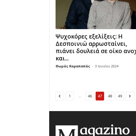
Ψυχοκόρες εξελίξεις: H
Δεσποινιώ αρρωσταίνει,
πιάνει δουλειά σε οίκο ανο
και...
Θωμάς Καραπαπάς
-
3 Ιουνίου 2024
...
1
46
47
48
49