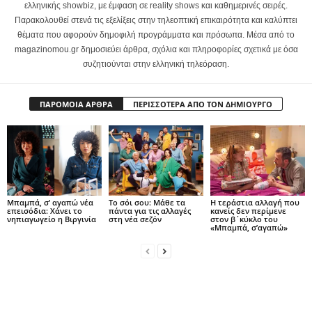
ελληνικής showbiz, με έμφαση σε reality shows και καθημερινές σειρές.
Παρακολουθεί στενά τις εξελίξεις στην τηλεοπτική επικαιρότητα και καλύπτει
θέματα που αφορούν δημοφιλή προγράμματα και πρόσωπα. Μέσα από το
magazinomou.gr δημοσιεύει άρθρα, σχόλια και πληροφορίες σχετικά με όσα
συζητιούνται στην ελληνική τηλεόραση.
ΠΑΡΟΜΟΙΑ ΑΡΘΡΑ
ΠΕΡΙΣΣΟΤΕΡΑ ΑΠΟ ΤΟΝ ΔΗΜΙΟΥΡΓΟ
Μπαμπά, σ’ αγαπώ νέα
Το σόι σου: Μάθε τα
Η τεράστια αλλαγή που
επεισόδια: Χάνει το
πάντα για τις αλλαγές
κανείς δεν περίμενε
νηπιαγωγείο η Βιργινία
στη νέα σεζόν
στον β΄κύκλο του
«Μπαμπά, σ’αγαπώ»