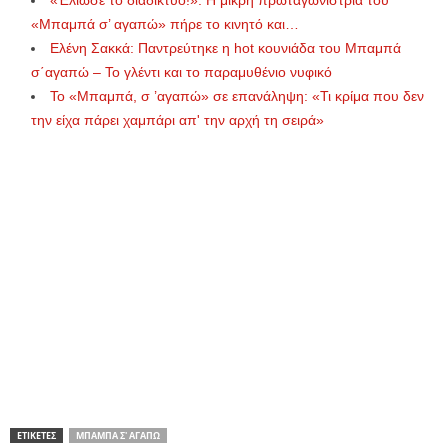
«Έλιωσε το διαδίκτυο!»: Η μικρή πρωταγωνίστρια του
«Μπαμπά σ’ αγαπώ» πήρε το κινητό και…
Ελένη Σακκά: Παντρεύτηκε η hot κουνιάδα του Μπαμπά
σ΄αγαπώ – Το γλέντι και το παραμυθένιο νυφικό
Το «Μπαμπά, σ ’αγαπώ» σε επανάληψη: «Τι κρίμα που δεν
την είχα πάρει χαμπάρι απ' την αρχή τη σειρά»
ΕΤΙΚΕΤΕΣ
ΜΠΑΜΠΆ Σ' ΑΓΑΠΏ