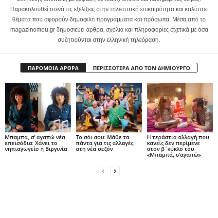
Παρακολουθεί στενά τις εξελίξεις στην τηλεοπτική επικαιρότητα και καλύπτει
θέματα που αφορούν δημοφιλή προγράμματα και πρόσωπα. Μέσα από το
magazinomou.gr δημοσιεύει άρθρα, σχόλια και πληροφορίες σχετικά με όσα
συζητιούνται στην ελληνική τηλεόραση.
ΠΑΡΟΜΟΙΑ ΑΡΘΡΑ
ΠΕΡΙΣΣΟΤΕΡΑ ΑΠΟ ΤΟΝ ΔΗΜΙΟΥΡΓΟ
Μπαμπά, σ’ αγαπώ νέα
Το σόι σου: Μάθε τα
Η τεράστια αλλαγή που
επεισόδια: Χάνει το
πάντα για τις αλλαγές
κανείς δεν περίμενε
νηπιαγωγείο η Βιργινία
στη νέα σεζόν
στον β΄κύκλο του
«Μπαμπά, σ’αγαπώ»