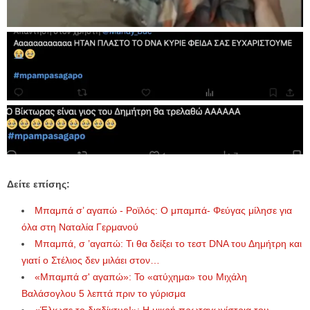
Δείτε επίσης:
Μπαμπά σ’ αγαπώ - Ροϊλός: Ο μπαμπά- Φεύγας μίλησε για
όλα στη Ναταλία Γερμανού
Μπαμπά, σ ’αγαπώ: Τι θα δείξει το τεστ DNA του Δημήτρη και
γιατί ο Στέλιος δεν μιλάει στον…
«Μπαμπά σ' αγαπώ»: Το «ατύχημα» του Μιχάλη
Βαλάσογλου 5 λεπτά πριν το γύρισμα