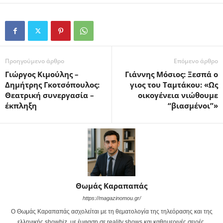
Προηγούμενο άρθρο
Επόμενο άρθρο
Γιώργος Κιμούλης –
Γιάννης Μόσιος: Ξεσπά ο
Δημήτρης Γκοτσόπουλος:
γιος του Ταμτάκου: «Ως
Θεατρική συνεργασία –
οικογένεια νιώθουμε
έκπληξη
“βιασμένοι”»
Θωμάς Καραπαπάς
https://magazinomou.gr/
Ο Θωμάς Καραπαπάς ασχολείται με τη θεματολογία της τηλεόρασης και της
ελληνικής showbiz, με έμφαση σε reality shows και καθημερινές σειρές.