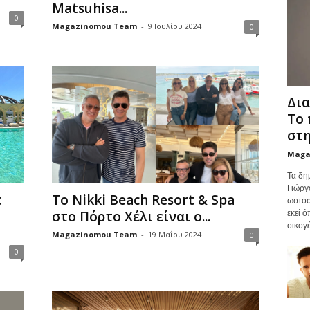
Matsuhisa...
0
Magazinomou Team
-
9 Ιουλίου 2024
0
Δια
Το 
στη
Maga
Τα δη
Γιώργ
t
Το Nikki Beach Resort & Spa
ωστόσ
στο Πόρτο Χέλι είναι ο...
εκεί 
οικογέ
Magazinomou Team
-
19 Μαΐου 2024
0
0