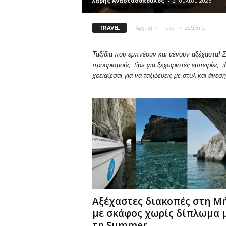
Χάρης Αναστασόπουλος
-
2 Ιουλίου 2026
u
TRAVEL
Αρχική
Travel
Σελίδα 2
Ταξίδια που εμπνέουν και μένουν αξέχαστα! 
προορισμούς, tips για ξεχωριστές εμπειρίες, ι
χρειάζεσαι για να ταξιδεύεις με στυλ και άνεση
Αξέχαστες διακοπές στη Μ
με σκάφος χωρίς δίπλωμα 
τη Summer...