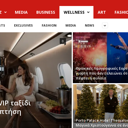
Z
MEDIA
BUSINESS
WELLNESS
ART
FASHI
STS
EXCLUSIVES
FASHION
MEDIA
NEWS
0
Θρακικές Λαογραφικές Εορτε
γιορτή που δεν τελειώνει ό
πέφτει η αυλαία
IP ταξίδι
 πτήση
Porto Palace Hotel Thessalon
Μαγικά Χριστούγεννα σε έν