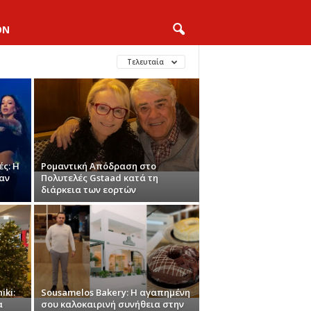
ON
Τελευταία
́ς: Η
Ρομαντική Απόδραση στο
ταν
Πολυτελές Gstaad κατά τη
διάρκεια των εορτών
iki:
Sousamelos Bakery: Η αγαπημένη
α
σου καλοκαιρινή συνήθεια στην