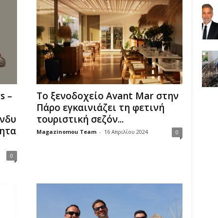
s –
Tο ξενοδοχείο Avant Mar στην
Πάρο εγκαινιάζει τη φετινή
υνδυ
τουριστική σεζόν...
τητα
Magazinomou Team
-
16 Απριλίου 2024
0
0