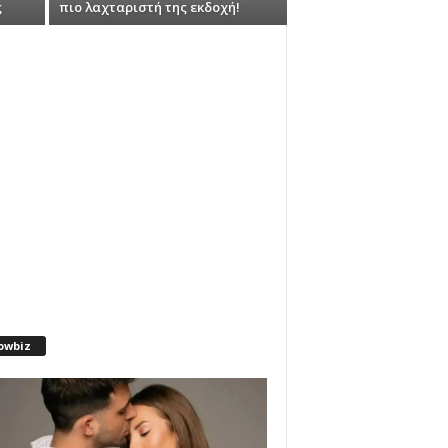
ς
πιο λαχταριστή της εκδοχή!
owbiz