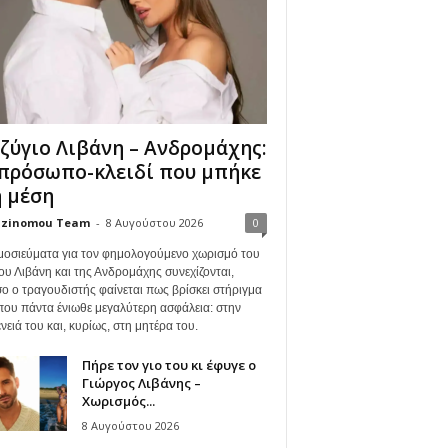
ζύγιο Λιβάνη – Ανδρομάχης:
πρόσωπο-κλειδί που μπήκε
 μέση
zinomou Team
-
8 Αυγούστου 2026
0
μοσιεύματα για τον φημολογούμενο χωρισμό του
ου Λιβάνη και της Ανδρομάχης συνεχίζονται,
ο ο τραγουδιστής φαίνεται πως βρίσκει στήριγμα
όπου πάντα ένιωθε μεγαλύτερη ασφάλεια: στην
νειά του και, κυρίως, στη μητέρα του.
Πήρε τον γιο του κι έφυγε ο
Γιώργος Λιβάνης –
Χωρισμός...
8 Αυγούστου 2026