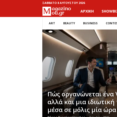
ΣΆΒΒΑΤΟ 8 ΑΥΓΟΎΣΤΟΥ 2026
ΑΡΧΙΚΉ
SHOWBI
M
a
ART
BEAUTY
BUSINESS
CONTE
g
a
z
i
n
o
Πώς οργανώνεται ένα V
αλλά και μια ιδιωτική
M
μέσα σε μόλις μία ώρα
o