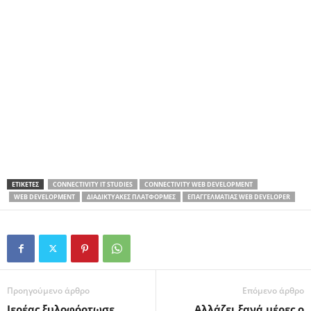
ΕΤΙΚΕΤΕΣ
CONNECTIVITY IT STUDIES
CONNECTIVITY WEB DEVELOPMENT
WEB DEVELOPMENT
ΔΙΑΔΙΚΤΥΑΚΈΣ ΠΛΑΤΦΌΡΜΕΣ
ΕΠΑΓΓΕΛΜΑΤΊΑΣ WEB DEVELOPER
Προηγούμενο άρθρο
Επόμενο άρθρο
Ιερέας ξυλοφόρτωσε
Αλλάζει ξανά μέρες ο