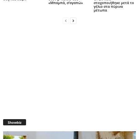
«Μπαμπά, σ’αγαπώ»
στοχοποιήθηκε μετά το
γέλιο στα πύρινα
μέτωπα
Showbiz