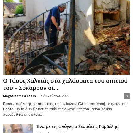
Ο Τάσος Χαλκιάς στα χαλάσματα του σπιτιού
του – Σοκάρουν οι...
Magazinomou Team
-
4 Αυγούστου 2026
0
Εικόνες απόλυτης καταστροφής και ανείπωτης θλίψης κατέγραψε ο φακός στο
Πόρτο Γερμενό, εκεί όπου το σπίτι της οικογένειας του Τάσου Χαλκιά
παραδόθηκε στις φλόγες.
Ένα με τις φλόγες ο Σταμάτης Γαρδέλης