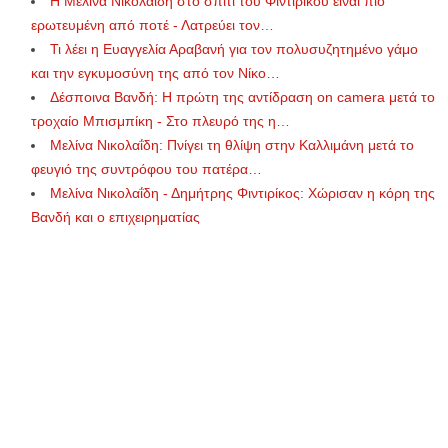
Η Μελίνα Νικολαΐδη στο σπίτι του Φιντιρίκου είναι πιο
ερωτευμένη από ποτέ - Λατρεύει τον…
Τι λέει η Ευαγγελία Αραβανή για τον πολυσυζητημένο γάμο
και την εγκυμοσύνη της από τον Νίκο…
Δέσποινα Βανδή: Η πρώτη της αντίδραση on camera μετά το
τροχαίο Μπισμπίκη - Στο πλευρό της η…
Μελίνα Νικολαΐδη: Πνίγει τη θλίψη στην Καλλιμάνη μετά το
φευγιό της συντρόφου του πατέρα…
Μελίνα Νικολαΐδη - Δημήτρης Φιντιρίκος: Χώρισαν η κόρη της
Βανδή και ο επιχειρηματίας