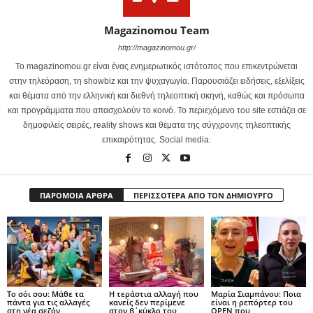
Magazinomou Team
http://magazinomou.gr/
Το magazinomou.gr είναι ένας ενημερωτικός ιστότοπος που επικεντρώνεται
στην τηλεόραση, τη showbiz και την ψυχαγωγία. Παρουσιάζει ειδήσεις, εξελίξεις
και θέματα από την ελληνική και διεθνή τηλεοπτική σκηνή, καθώς και πρόσωπα
και προγράμματα που απασχολούν το κοινό. Το περιεχόμενο του site εστιάζει σε
δημοφιλείς σειρές, reality shows και θέματα της σύγχρονης τηλεοπτικής
επικαιρότητας. Social media:
ΠΑΡΟΜΟΙΑ ΑΡΘΡΑ
ΠΕΡΙΣΣΟΤΕΡΑ ΑΠΟ ΤΟΝ ΔΗΜΙΟΥΡΓΟ
Το σόι σου: Μάθε τα
Η τεράστια αλλαγή που
Μαρία Σιαμπάνου: Ποια
πάντα για τις αλλαγές
κανείς δεν περίμενε
είναι η ρεπόρτερ του
στη νέα σεζόν
στον β΄κύκλο του
OPEN που