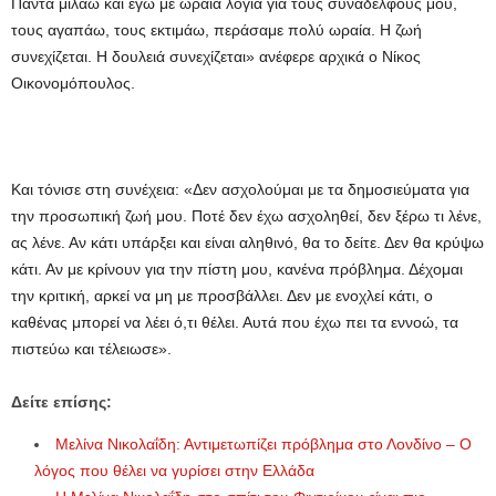
Πάντα μιλάω και εγώ με ωραία λόγια για τους συναδέλφους μου,
τους αγαπάω, τους εκτιμάω, περάσαμε πολύ ωραία. Η ζωή
συνεχίζεται. Η δουλειά συνεχίζεται» ανέφερε αρχικά ο Νίκος
Οικονομόπουλος.
Και τόνισε στη συνέχεια: «Δεν ασχολούμαι με τα δημοσιεύματα για
την προσωπική ζωή μου. Ποτέ δεν έχω ασχοληθεί, δεν ξέρω τι λένε,
ας λένε. Αν κάτι υπάρξει και είναι αληθινό, θα το δείτε. Δεν θα κρύψω
κάτι. Αν με κρίνουν για την πίστη μου, κανένα πρόβλημα. Δέχομαι
την κριτική, αρκεί να μη με προσβάλλει. Δεν με ενοχλεί κάτι, ο
καθένας μπορεί να λέει ό,τι θέλει. Αυτά που έχω πει τα εννοώ, τα
πιστεύω και τέλειωσε».
Δείτε επίσης:
Μελίνα Νικολαΐδη: Αντιμετωπίζει πρόβλημα στο Λονδίνο – Ο
λόγος που θέλει να γυρίσει στην Ελλάδα