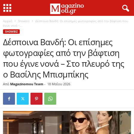
Αρχική
Showbiz
Δέσποινα Βανδή: Οι επίσημες φωτογραφίες από την βάφτιση που
έγινε νονά –...
SHOWBIZ
Δέσποινα Βανδή: Οι επίσημες
φωτογραφίες από την βάφτιση
που έγινε νονά – Στο πλευρό της
ο Βασίλης Μπισμπίκης
Από
Magazinomou Team
-
18 Μαΐου 2026