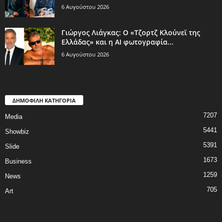
6 Αυγούστου 2026
Γιώργος Λιάγκας: Ο «Τζορτζ Κλούνεϊ της
Ελλάδας» και η AI φωτογραφία...
6 Αυγούστου 2026
ΔΗΜΟΦΙΛΗ ΚΑΤΗΓΟΡΙΑ
7207
Media
5441
Showbiz
5391
Slide
1673
Business
1259
News
705
Art