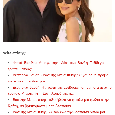
Δείτε επίσης:
Φωτό: Βασίλης Μπισμπίκης - Δέσποινα Βανδή: Ταξίδι για
ερωτευμένους!
Δέσποινα Βανδή - Βασίλης Μπισμπίκης: Ο γάμος, η πρόβα
νυφικού και το Λουτράκι
Δέσποινα Βανδή: Η πρώτη της αντίδραση on camera μετά το
τροχαίο Μπισμπίκη - Στο πλευρό της η…
Βασίλης Μπισμπίκης: «Θα ήθελα να φτιάξω μια φωλιά στην
Κρήτη, να βρισκόμαστε με τη Δέσποινα…
Βασίλης Μπισμπίκης: «Όταν έχω την Δέσποινα δίπλα μου