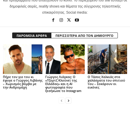
και προγράμματα που απασχολούν το κοινό. Το περιεχόμενο του site εστιάζει σε
δημοφιλείς σειρές, reality shows και θέματα της σύγχρονης τηλεοπτικής
επικαιρότητας. Social media:
ΠΑΡΟΜΟΙΑ ΑΡΘΡΑ
ΠΕΡΙΣΣΟΤΕΡΑ ΑΠΟ ΤΟΝ ΔΗΜΙΟΥΡΓΟ
Πήρε τον γιο του κι
Γιώργος Λιάγκας: Ο
Ο Τάσος Χαλκιάς στα
έφυγε ο Γιώργος Λιβάνης
«Τζορτζ Κλούνεϊ της
χαλάσματα του σπιτιού
– Χωρισμός βόμβα με
Ελλάδας» και η AI
του – Σοκάρουν οι
την Ανδρομάχη
φωτογραφία που
εικόνες
ξεσήκωσε το Instagram