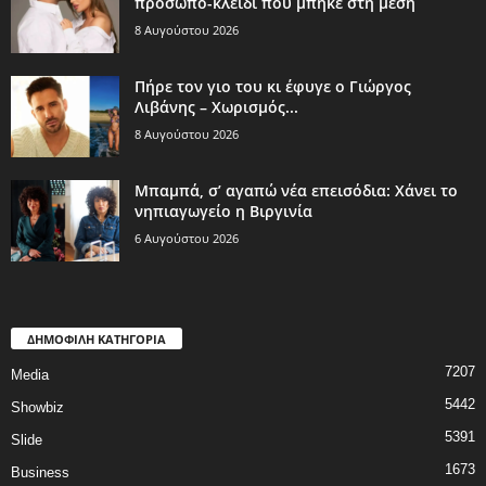
πρόσωπο-κλειδί που μπήκε στη μέση
8 Αυγούστου 2026
Πήρε τον γιο του κι έφυγε ο Γιώργος
Λιβάνης – Χωρισμός...
8 Αυγούστου 2026
Μπαμπά, σ’ αγαπώ νέα επεισόδια: Χάνει το
νηπιαγωγείο η Βιργινία
6 Αυγούστου 2026
ΔΗΜΟΦΙΛΗ ΚΑΤΗΓΟΡΙΑ
7207
Media
5442
Showbiz
5391
Slide
1673
Business