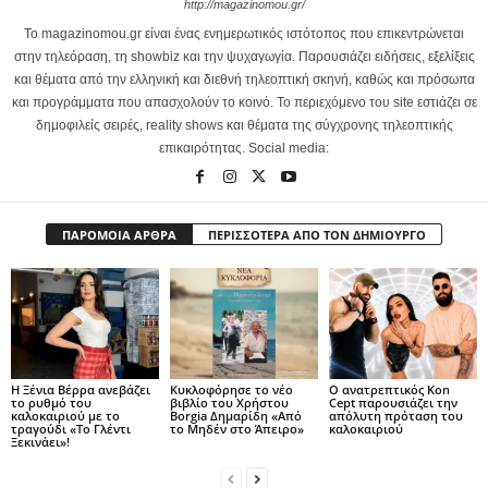
http://magazinomou.gr/
Το magazinomou.gr είναι ένας ενημερωτικός ιστότοπος που επικεντρώνεται
στην τηλεόραση, τη showbiz και την ψυχαγωγία. Παρουσιάζει ειδήσεις, εξελίξεις
και θέματα από την ελληνική και διεθνή τηλεοπτική σκηνή, καθώς και πρόσωπα
και προγράμματα που απασχολούν το κοινό. Το περιεχόμενο του site εστιάζει σε
δημοφιλείς σειρές, reality shows και θέματα της σύγχρονης τηλεοπτικής
επικαιρότητας. Social media:
ΠΑΡΟΜΟΙΑ ΑΡΘΡΑ
ΠΕΡΙΣΣΟΤΕΡΑ ΑΠΟ ΤΟΝ ΔΗΜΙΟΥΡΓΟ
Η Ξένια Βέρρα ανεβάζει
Κυκλοφόρησε το νέο
Ο ανατρεπτικός Kon
το ρυθμό του
βιβλίο του Χρήστου
Cept παρουσιάζει την
καλοκαιριού με το
Borgia Δημαρίδη «Από
απόλυτη πρόταση του
τραγούδι «Το Γλέντι
το Μηδέν στο Άπειρο»
καλοκαιριού
Ξεκινάει»!