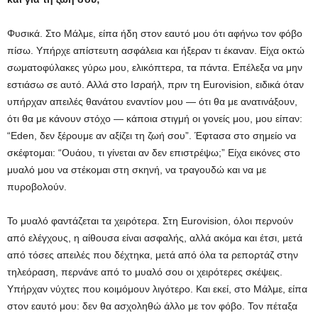
Φυσικά. Στο Μάλμε, είπα ήδη στον εαυτό μου ότι αφήνω τον φόβο
πίσω. Υπήρχε απίστευτη ασφάλεια και ήξεραν τι έκαναν. Είχα οκτώ
σωματοφύλακες γύρω μου, ελικόπτερα, τα πάντα. Επέλεξα να μην
εστιάσω σε αυτό. Αλλά στο Ισραήλ, πριν τη Eurovision, ειδικά όταν
υπήρχαν απειλές θανάτου εναντίον μου — ότι θα με ανατινάξουν,
ότι θα με κάνουν στόχο — κάποια στιγμή οι γονείς μου, μου είπαν:
“Eden, δεν ξέρουμε αν αξίζει τη ζωή σου”. Έφτασα στο σημείο να
σκέφτομαι: “Ουάου, τι γίνεται αν δεν επιστρέψω;” Είχα εικόνες στο
μυαλό μου να στέκομαι στη σκηνή, να τραγουδώ και να με
πυροβολούν.
Το μυαλό φαντάζεται τα χειρότερα. Στη Eurovision, όλοι περνούν
από ελέγχους, η αίθουσα είναι ασφαλής, αλλά ακόμα και έτσι, μετά
από τόσες απειλές που δέχτηκα, μετά από όλα τα ρεπορτάζ στην
τηλεόραση, περνάνε από το μυαλό σου οι χειρότερες σκέψεις.
Υπήρχαν νύχτες που κοιμόμουν λιγότερο. Και εκεί, στο Μάλμε, είπα
στον εαυτό μου: δεν θα ασχοληθώ άλλο με τον φόβο. Τον πέταξα