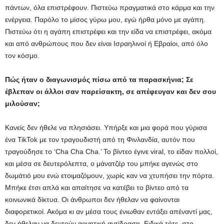
πάντων, όλα επιστρέφουν. Πιστεύω πραγματικά στο κάρμα και την
ενέργεια. Παρόλο το μίσος γύρω μου, εγώ ήρθα μόνο με αγάπη.
Πιστεύω ότι η αγάπη επιστρέφει και την είδα να επιστρέφει, ακόμα
και από ανθρώπους που δεν είναι Ισραηλινοί ή Εβραίοι, από όλο
τον κόσμο.
Πώς ήταν ο διαγωνισμός πίσω από τα παρασκήνια; Σε
έβλεπαν οι άλλοι σαν παρείσακτη, σε απέφευγαν και δεν σου
μιλούσαν;
Κανείς δεν ήθελε να πλησιάσει. Υπήρξε και μια φορά που γύρισα
ένα TikTok με τον τραγουδιστή από τη Φινλανδία, αυτόν που
τραγούδησε το ‘Cha Cha Cha.’ Το βίντεο έγινε viral, το είδαν πολλοί,
και μέσα σε δευτερόλεπτα, ο μάνατζέρ του μπήκε αγενώς στο
δωμάτιό μου ενώ ετοιμαζόμουν, χωρίς καν να χτυπήσει την πόρτα.
Μπήκε έτσι απλά και απαίτησε να κατέβει το βίντεο από τα
κοινωνικά δίκτυα. Οι άνθρωποι δεν ήθελαν να φαίνονται
διαφορετικοί. Ακόμα κι αν μέσα τους ένιωθαν εντάξει απέναντί μας,
δεν ήθελαν να δεχτούν αρνητική αντίδραση. Ειδικά τότε, στο