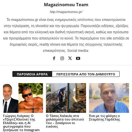
Magazinomou Team
http://magazinomou.gr/
Το magazinomou.gr είναι ένας ενημερωτικός ιστότοπος που επικεντρώνεται
στην τηλεόραση, τη showbiz και την ψυχαγωγία. Παρουσιάζει ειδήσεις, εξελίξεις
και θέματα από την ελληνική και διεθνή τηλεοπτική σκηνή, καθώς και πρόσωπα
και προγράμματα που απασχολούν το κοινό. Το περιεχόμενο του site εστιάζει σε
δημοφιλείς σειρές, reality shows και θέματα της σύγχρονης τηλεοπτικής
επικαιρότητας. Social media:
ΠΑΡΟΜΟΙΑ ΑΡΘΡΑ
ΠΕΡΙΣΣΟΤΕΡΑ ΑΠΟ ΤΟΝ ΔΗΜΙΟΥΡΓΟ
Γιώργος Λιάγκας: Ο
Ο Τάσος Χαλκιάς στα
Ένα με τις φλόγες ο
«Τζορτζ Κλούνεϊ της
χαλάσματα του σπιτιού
Σταμάτης Γαρδέλης
Ελλάδας» και η AI
του – Σοκάρουν οι
φωτογραφία που
εικόνες
ξεσήκωσε το Instagram