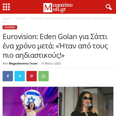
Αρχική
Showbiz
Eurovision: Eden Golan για Σάττι ένα χρόνο μετά: «Ήταν από τους
πιο...
SHOWBIZ
Eurovision: Eden Golan για Σάττι
ένα χρόνο μετά: «Ήταν από τους
πιο αηδιαστικούς!»
Από
Magazinomou Team
-
10 Μαΐου 2025