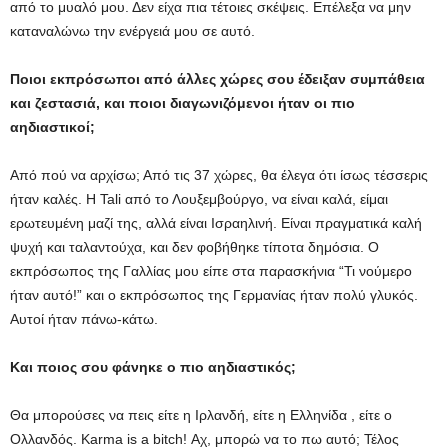
από το μυαλό μου. Δεν είχα πια τέτοιες σκέψεις. Επέλεξα να μην
καταναλώνω την ενέργειά μου σε αυτό.
Ποιοι εκπρόσωποι από άλλες χώρες σου έδειξαν συμπάθεια
και ζεστασιά, και ποιοι διαγωνιζόμενοι ήταν οι πιο
αηδιαστικοί;
Από πού να αρχίσω; Από τις 37 χώρες, θα έλεγα ότι ίσως τέσσερις
ήταν καλές. Η Tali από το Λουξεμβούργο, να είναι καλά, είμαι
ερωτευμένη μαζί της, αλλά είναι Ισραηλινή. Είναι πραγματικά καλή
ψυχή και ταλαντούχα, και δεν φοβήθηκε τίποτα δημόσια. Ο
εκπρόσωπος της Γαλλίας μου είπε στα παρασκήνια “Τι νούμερο
ήταν αυτό!” και o εκπρόσωπος της Γερμανίας ήταν πολύ γλυκός.
Αυτοί ήταν πάνω-κάτω.
Και ποιος σου φάνηκε ο πιο αηδιαστικός;
Θα μπορούσες να πεις είτε η Ιρλανδή, είτε η Ελληνίδα , είτε ο
Ολλανδός. Karma is a bitch! Αχ, μπορώ να το πω αυτό; Τέλος