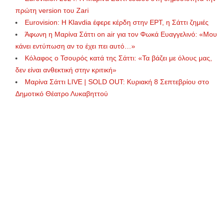
πρώτη version του Zari
Εurovision: Η Klavdia έφερε κέρδη στην ΕΡΤ, η Σάττι ζημιές
Άφωνη η Μαρίνα Σάττι on air για τον Φωκά Ευαγγελινό: «Μου
κάνει εντύπωση αν το έχει πει αυτό…»
Κόλαφος ο Τσουρός κατά της Σάττι: «Τα βάζει με όλους μας,
δεν είναι ανθεκτική στην κριτική»
Μαρίνα Σάττι LIVE | SOLD OUT: Κυριακή 8 Σεπτεβρίου στο
Δημοτικό Θέατρο Λυκαβηττού