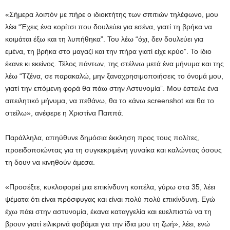
«Σήμερα λοιπόν με πήρε ο ιδιοκτήτης των σπιτιών τηλέφωνο, μου
λέει “Έχεις ένα κορίτσι που δουλεύει για εσένα, γιατί τη βρήκα να
κοιμάται έξω και τη λυπήθηκα”. Του λέω “όχι, δεν δουλεύει για
εμένα, τη βρήκα στο μαγαζί και την πήρα γιατί είχε κρύο”. Το ίδιο
έκανε κι εκείνος. Τέλος πάντων, της στέλνω μετά ένα μήνυμα και της
λέω “Τζένα, σε παρακαλώ, μην ξαναχρησιμοποιήσεις το όνομά μου,
γιατί την επόμενη φορά θα πάω στην Αστυνομία”. Μου έστειλε ένα
απειλητικό μήνυμα, να πεθάνω, θα το κάνω screenshot και θα το
στείλω», ανέφερε η Χριστίνα Παππά.
Παράλληλα, απηύθυνε δημόσια έκκληση προς τους πολίτες,
προειδοποιώντας για τη συγκεκριμένη γυναίκα και καλώντας όσους
τη δουν να κινηθούν άμεσα.
«Προσέξτε, κυκλοφορεί μια επικίνδυνη κοπέλα, γύρω στα 35, λέει
ψέματα ότι είναι πρόσφυγας και είναι πολύ πολύ επικίνδυνη. Εγώ
έχω πάει στην αστυνομία, έκανα καταγγελία και ευελπιστώ να τη
βρουν γιατί ειλικρινά φοβάμαι για την ίδια μου τη ζωή», λέει, ενώ