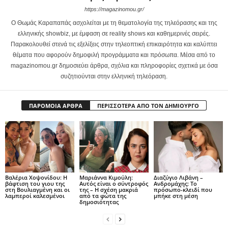
https://magazinomou.gr/
Ο Θωμάς Καραπαπάς ασχολείται με τη θεματολογία της τηλεόρασης και της
ελληνικής showbiz, με έμφαση σε reality shows και καθημερινές σειρές.
Παρακολουθεί στενά τις εξελίξεις στην τηλεοπτική επικαιρότητα και καλύπτει
θέματα που αφορούν δημοφιλή προγράμματα και πρόσωπα. Μέσα από το
magazinomou.gr δημοσιεύει άρθρα, σχόλια και πληροφορίες σχετικά με όσα
συζητιούνται στην ελληνική τηλεόραση.
ΠΑΡΟΜΟΙΑ ΑΡΘΡΑ
ΠΕΡΙΣΣΟΤΕΡΑ ΑΠΟ ΤΟΝ ΔΗΜΙΟΥΡΓΟ
Βαλέρια Χοψονίδου: Η
Μαριάννα Κιμούλη:
Διαζύγιο Λιβάνη –
βάφτιση του γιου της
Αυτός είναι ο σύντροφός
Ανδρομάχης: Το
στη Βουλιαγμένη και οι
της – Η σχέση μακριά
πρόσωπο-κλειδί που
λαμπεροί καλεσμένοι
από τα φώτα της
μπήκε στη μέση
δημοσιότητας