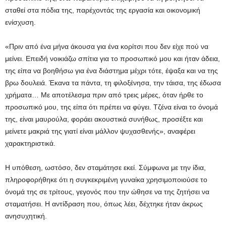
σταθεί στα πόδια της, παρέχοντάς της εργασία και οικονομική
ενίσχυση.
«Πριν από ένα μήνα άκουσα για ένα κορίτσι που δεν είχε πού να
μείνει. Επειδή νοικιάζω σπίτια για το προσωπικό μου και ήταν άδεια,
της είπα να βοηθήσω για ένα διάστημα μέχρι τότε, έψαξα και να της
βρω δουλειά. Έκανα τα πάντα, τη φιλοξένησα, την τάισα, της έδωσα
χρήματα… Με αποτέλεσμα πριν από τρεις μέρες, όταν ήρθε το
προσωπικό μου, της είπα ότι πρέπει να φύγει. Τζένα είναι το όνομά
της, είναι μαυρούλα, φοράει ακουστικά συνήθως, προσέξτε και
μείνετε μακριά της γιατί είναι μάλλον ψυχασθενής», αναφέρει
χαρακτηριστικά.
Η υπόθεση, ωστόσο, δεν σταμάτησε εκεί. Σύμφωνα με την ίδια,
πληροφορήθηκε ότι η συγκεκριμένη γυναίκα χρησιμοποιούσε το
όνομά της σε τρίτους, γεγονός που την ώθησε να της ζητήσει να
σταματήσει. Η αντίδραση που, όπως λέει, δέχτηκε ήταν άκρως
ανησυχητική.