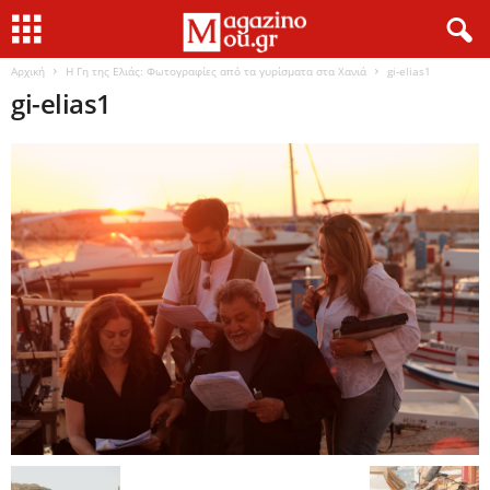
Αρχική
Η Γη της Ελιάς: Φωτογραφίες από τα γυρίσματα στα Χανιά
gi-elias1
gi-elias1