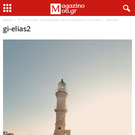
Αρχική
Η Γη της Ελιάς: Φωτογραφίες από τα γυρίσματα στα Χανιά
gi-elias2
gi-elias2