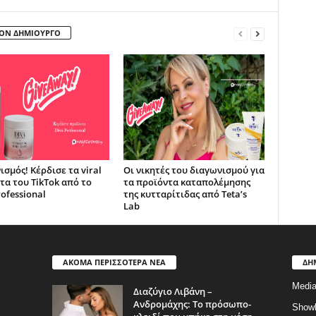
ΤΟΝ ΔΗΜΙΟΥΡΓΟ
ισμός! Κέρδισε τα viral
Οι νικητές του διαγωνισμού για
τα του TikTok από το
τα προϊόντα καταπολέμησης
ofessional
της κυτταρίτιδας από Teta’s
Lab
ΑΚΟΜΑ ΠΕΡΙΣΣΟΤΕΡΑ ΝΕΑ
ΔΗ
Medi
Διαζύγιο Λιβάνη –
Ανδρομάχης: Το πρόσωπο-
Show