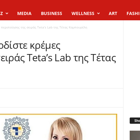
Z
MEDIA
BUSINESS
WELLNESS
ART
FASH
 περιποίησης της σειράς Teta’s Lab της Τέτας Καμπουρέλη
ρδίστε κρέμες
ειράς Teta’s Lab της Τέτας
Sh