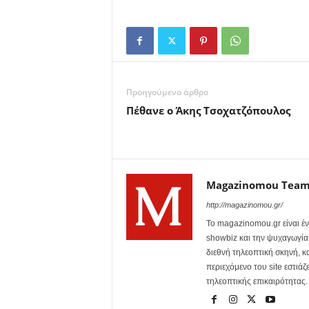
Προηγούμενο άρθρο
Πέθανε ο Άκης Τσοχατζόπουλος
Magazinomou Tea
http://magazinomou.gr/
Το magazinomou.gr είναι έν
showbiz και την ψυχαγωγία. 
διεθνή τηλεοπτική σκηνή, 
περιεχόμενο του site εστιάζ
τηλεοπτικής επικαιρότητας.