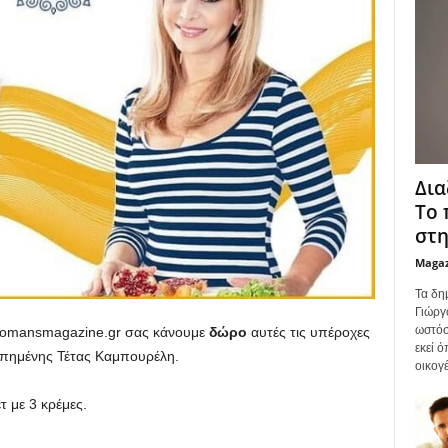
Δια
Το 
στη
Maga
Τα δη
Γιώργ
ωστόσ
@womansmagazine.gr σας κάνουμε
δώρο
αυτές τις υπέροχες
εκεί 
απημένης Τέτας Καμπουρέλη.
οικογέ
τ με 3 κρέμες.