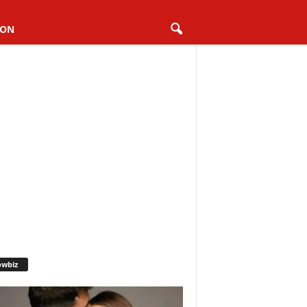
ION
owbiz