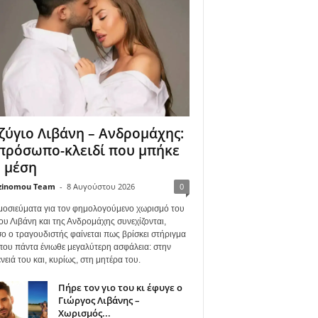
ζύγιο Λιβάνη – Ανδρομάχης:
πρόσωπο-κλειδί που μπήκε
 μέση
zinomou Team
-
8 Αυγούστου 2026
0
μοσιεύματα για τον φημολογούμενο χωρισμό του
ου Λιβάνη και της Ανδρομάχης συνεχίζονται,
ο ο τραγουδιστής φαίνεται πως βρίσκει στήριγμα
όπου πάντα ένιωθε μεγαλύτερη ασφάλεια: στην
νειά του και, κυρίως, στη μητέρα του.
Πήρε τον γιο του κι έφυγε ο
Γιώργος Λιβάνης –
Χωρισμός...