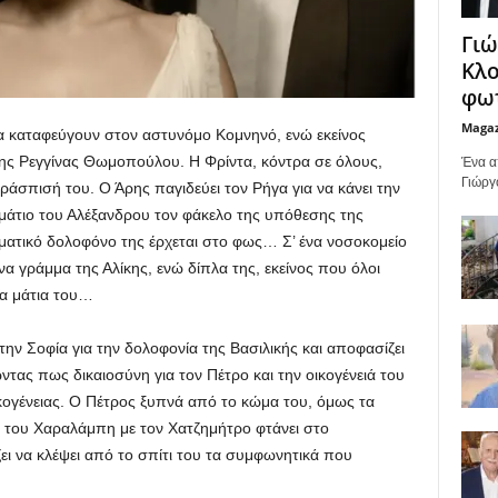
Γιώ
Κλο
φωτ
Maga
ντα καταφεύγουν στον αστυνόμο Κομνηνό, ενώ εκείνος
της Ρεγγίνας Θωμοπούλου. Η Φρίντα, κόντρα σε όλους,
Ένα α
Γιώργ
ράσπισή του. Ο Άρης παγιδεύει τον Ρήγα για να κάνει την
ωμάτιο του Αλέξανδρου τον φάκελο της υπόθεσης της
γματικό δολοφόνο της έρχεται στο φως… Σ’ ένα νοσοκομείο
α γράμμα της Αλίκης, ενώ δίπλα της, εκείνος που όλοι
τα μάτια του…
 την Σοφία για την δολοφονία της Βασιλικής και αποφασίζει
τας πως δικαιοσύνη για τον Πέτρο και την οικογένειά του
ικογένειας. Ο Πέτρος ξυπνά από το κώμα του, όμως τα
 του Χαραλάμπη με τον Χατζημήτρο φτάνει στο
 να κλέψει από το σπίτι του τα συμφωνητικά που