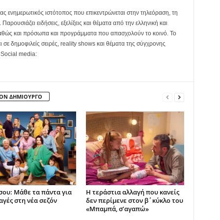
ας ενημερωτικός ιστότοπος που επικεντρώνεται στην τηλεόραση, τη
Παρουσιάζει ειδήσεις, εξελίξεις και θέματα από την ελληνική και
καθώς και πρόσωπα και προγράμματα που απασχολούν το κοινό. Το
ει σε δημοφιλείς σειρές, reality shows και θέματα της σύγχρονης
 Social media:
ΤΟΝ ΔΗΜΙΟΥΡΓΟ
 σου: Μάθε τα πάντα για
Η τεράστια αλλαγή που κανείς
αγές στη νέα σεζόν
δεν περίμενε στον β΄κύκλο του
«Μπαμπά, σ’αγαπώ»