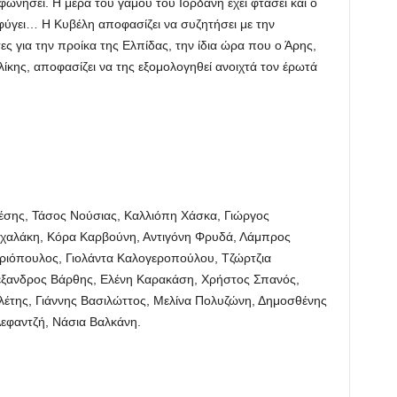
εφωνήσει. Η μέρα του γάμου του Ιορδάνη έχει φτάσει και ο
οφύγει… Η Κυβέλη αποφασίζει να συζητήσει με την
ες για την προίκα της Ελπίδας, την ίδια ώρα που ο Άρης,
κης, αποφασίζει να της εξομολογηθεί ανοιχτά τον έρωτά
έσης, Τάσος Νούσιας, Καλλιόπη Χάσκα, Γιώργος
ιχαλάκη, Κόρα Καρβούνη, Αντιγόνη Φρυδά, Λάμπρος
ριόπουλος, Γιολάντα Καλογεροπούλου, Τζώρτζια
ξανδρος Βάρθης, Ελένη Καρακάση, Χρήστος Σπανός,
έτης, Γιάννης Βασιλώττος, Μελίνα Πολυζώνη, Δημοσθένης
εφαντζή, Νάσια Βαλκάνη.