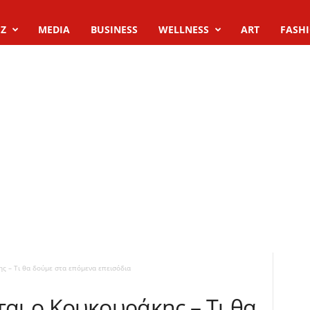
Z
MEDIA
BUSINESS
WELLNESS
ART
FASH
ης – Τι θα δούμε στα επόμενα επεισόδια
ται ο Κουκουράκης – Τι θα