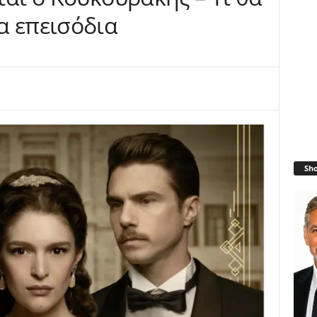
α επεισόδια
Sh