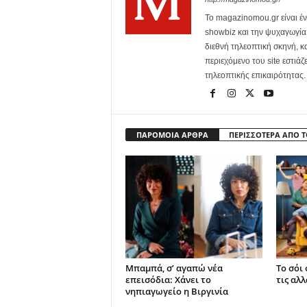
Το magazinomou.gr είναι έν
showbiz και την ψυχαγωγία. 
διεθνή τηλεοπτική σκηνή, 
περιεχόμενο του site εστιάζ
τηλεοπτικής επικαιρότητας.
ΠΑΡΟΜΟΙΑ ΑΡΘΡΑ
ΠΕΡΙΣΣΟΤΕΡΑ ΑΠΟ 
Μπαμπά, σ’ αγαπώ νέα
Το σόι
επεισόδια: Χάνει το
τις αλλ
νηπιαγωγείο η Βιργινία