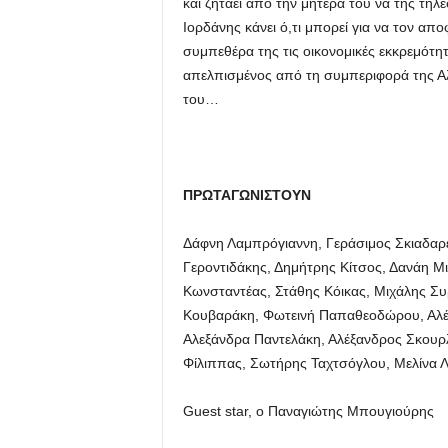
και ζητάει από την μητέρα του να της τηλ
Ιορδάνης κάνει ό,τι μπορεί για να τον απ
συμπεθέρα της τις οικονομικές εκκρεμότητ
απελπισμένος από τη συμπεριφορά της Αλί
του…
ΠΡΩΤΑΓΩΝΙΣΤΟΥΝ
Δάφνη Λαμπρόγιαννη, Γεράσιμος Σκιαδαρ
Γεροντιδάκης, Δημήτρης Κίτσος, Δανάη Μ
Κωνσταντέας, Στάθης Κόικας, Μιχάλης Συ
Κουβαράκη, Φωτεινή Παπαθεοδώρου, Αλέ
Αλεξάνδρα Παντελάκη, Αλέξανδρος Σκουρλ
Φίλιππας, Σωτήρης Ταχτσόγλου, Μελίνα Λ
Guest star, ο Παναγιώτης Μπουγιούρης