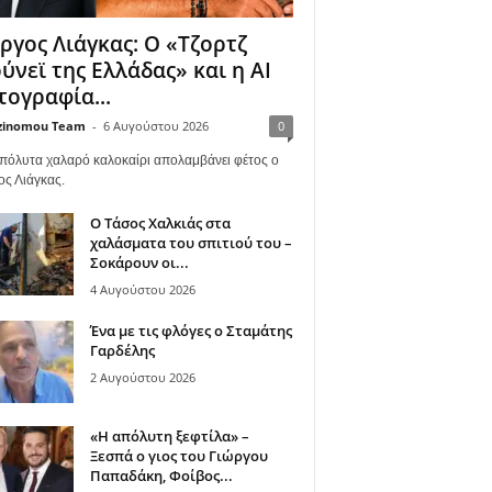
ργος Λιάγκας: Ο «Τζορτζ
ύνεϊ της Ελλάδας» και η AI
ογραφία...
zinomou Team
-
6 Αυγούστου 2026
0
πόλυτα χαλαρό καλοκαίρι απολαμβάνει φέτος ο
ος Λιάγκας.
Ο Τάσος Χαλκιάς στα
χαλάσματα του σπιτιού του –
Σοκάρουν οι...
4 Αυγούστου 2026
Ένα με τις φλόγες ο Σταμάτης
Γαρδέλης
2 Αυγούστου 2026
«Η απόλυτη ξεφτίλα» –
Ξεσπά ο γιος του Γιώργου
Παπαδάκη, Φοίβος...