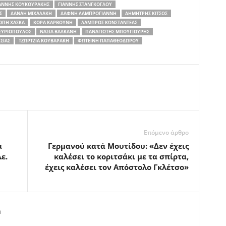
ΆΝΝΗΣ ΚΟΥΚΟΥΡΆΚΗΣ
ΓΙΆΝΝΗΣ ΣΤΆΝΓΚΟΓΛΟΥ
Σ
ΔΑΝΆΗ ΜΙΧΑΛΆΚΗ
ΔΆΦΝΗ ΛΑΜΠΡΌΓΙΑΝΝΗ
ΔΗΜΉΤΡΗΣ ΚΊΤΣΟΣ
ΌΠΗ ΧΆΣΚΑ
ΚΌΡΑ ΚΑΡΒΟΎΝΗ
ΛΆΜΠΡΟΣ ΚΩΝΣΤΑΝΤΈΑΣ
ΣΥΡΙΌΠΟΥΛΟΣ
ΝΆΣΙΑ ΒΑΛΚΆΝΗ
ΠΑΝΑΓΙΏΤΗΣ ΜΠΟΥΓΙΟΎΡΗΣ
ΣΙΑΣ
ΤΖΏΡΤΖΙΑ ΚΟΥΒΑΡΆΚΗ
ΦΩΤΕΙΝΉ ΠΑΠΑΘΕΟΔΏΡΟΥ
Επόμενο άρθρο
α
Γερμανού κατά Μουτίδου: «Δεν έχεις
ε.
καλέσει το κοριτσάκι με τα σπίρτα,
έχεις καλέσει τον Απόστολο Γκλέτσο»
m