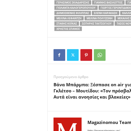
ΓΕΡΆΣΙΜΟΣ ΣΚΙΑΔΑΡΈΣΗΣ
ΓΙΆΝΝΗΣ ΒΑΣΙΛΩΤΤΟΣ
ΓΙ
ΓΙΟΛΆΝΤΑ ΚΑΛΟΓΕΡΟΠΟΎΛΟΥ
ΓΙΏΡΓΟΣ ΓΕΡΟΝΤΙΔΆΚΗ
ΔΗΜΟΣΘΈΝΗΣ ΦΊΛΙΠΠΑΣ
ΕΛΈΝΗ ΚΑΡΑΚΆΣΗ
ΚΑΛΛΙ
ΜΕΛΊΝΑ ΛΕΦΑΝΤΖΉ
ΜΕΛΊΝΑ ΠΟΛΥΖΏΝΗ
ΜΙΧΆΛΗΣ 
ΣΤΆΘΗΣ ΚΌΙΚΑΣ
ΣΩΤΉΡΗΣ ΤΑΧΤΣΌΓΛΟΥ
ΤΆΣΟΣ ΝΟΎ
ΧΡΉΣΤΟΣ ΣΠΑΝΌΣ
Προηγούμενο άρθρο
Βάνα Μπάρμπα: Ξέσπασε on air γι
Γκλέτσο – Μουτίδου: «Τον πρόσβαλ
Αυτά είναι ανοησίες και βλακείες»
Magazinomou Tea
http://magazinomou.gr/