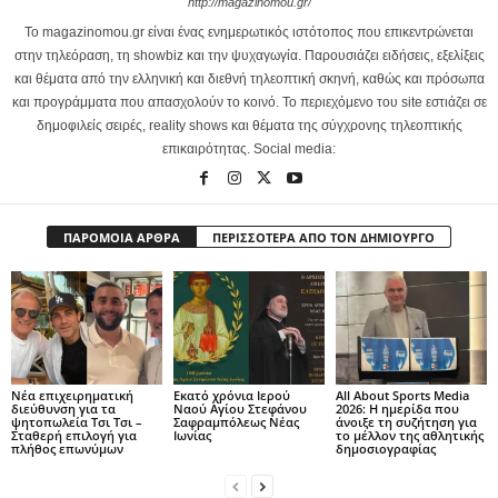
http://magazinomou.gr/
Το magazinomou.gr είναι ένας ενημερωτικός ιστότοπος που επικεντρώνεται
στην τηλεόραση, τη showbiz και την ψυχαγωγία. Παρουσιάζει ειδήσεις, εξελίξεις
και θέματα από την ελληνική και διεθνή τηλεοπτική σκηνή, καθώς και πρόσωπα
και προγράμματα που απασχολούν το κοινό. Το περιεχόμενο του site εστιάζει σε
δημοφιλείς σειρές, reality shows και θέματα της σύγχρονης τηλεοπτικής
επικαιρότητας. Social media:
ΠΑΡΟΜΟΙΑ ΑΡΘΡΑ
ΠΕΡΙΣΣΟΤΕΡΑ ΑΠΟ ΤΟΝ ΔΗΜΙΟΥΡΓΟ
Νέα επιχειρηματική
Εκατό χρόνια Ιερού
All About Sports Media
διεύθυνση για τα
Ναού Αγίου Στεφάνου
2026: Η ημερίδα που
ψητοπωλεία Τσι Τσι –
Σαφραμπόλεως Νέας
άνοιξε τη συζήτηση για
Σταθερή επιλογή για
Ιωνίας
το μέλλον της αθλητικής
πλήθος επωνύμων
δημοσιογραφίας