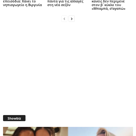
επεισόδια: Χάνει το
πάντα για τις αλλαγές
κανείς δεν περίμενε
νηπιαγωγείο η Βιργινία
στη νέα σεζόν
στον β΄κύκλο του
«Μπαμπά, σ’αγαπώ»
Showbiz