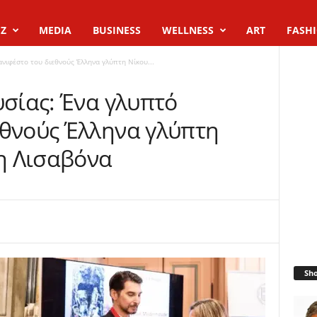
Z
MEDIA
BUSINESS
WELLNESS
ART
FASH
ανιφέστο του διεθνούς Έλληνα γλύπτη Νίκου...
υσίας: Ένα γλυπτό
εθνούς Έλληνα γλύπτη
η Λισαβόνα
Sh