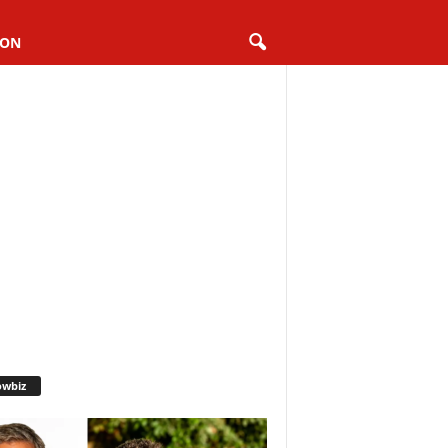
ION
owbiz