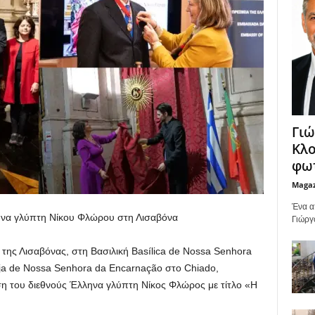
Γιώ
Κλο
φωτ
Maga
Ένα α
ηνα γλύπτη Νίκου Φλώρου στη Λισαβόνα
Γιώργ
ο της Λισαβόνας, στη Βασιλική Basílica de Nossa Senhora
eja de Nossa Senhora da Encarnação στο Chiado,
ση του διεθνούς Έλληνα γλύπτη Νίκος Φλώρος με τίτλο «Η