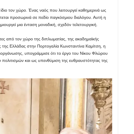
 ίδιο τον χώρο. Ένας ναός που λειτουργεί καθημερινά ως
πεται προσωρινά σε πεδίο παγκόσμιου διαλόγου. Αυτή η
ιουργεί μια ένταση μοναδική, σχεδόν τελετουργική.
ες από τον χώρο της διπλωματίας, της ακαδημαϊκής
ς της Ελλάδας στην Πορτογαλία Κωνσταντίνα Καμίτση, η
ς διοργάνωσης, υπογράμμισε ότι το έργο του Νίκου Φλώρου
ύ πολιτισμών και ως υπενθύμιση της ευθραυστότητας της