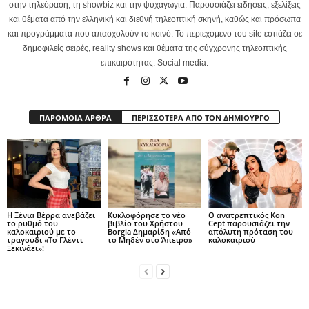
στην τηλεόραση, τη showbiz και την ψυχαγωγία. Παρουσιάζει ειδήσεις, εξελίξεις
και θέματα από την ελληνική και διεθνή τηλεοπτική σκηνή, καθώς και πρόσωπα
και προγράμματα που απασχολούν το κοινό. Το περιεχόμενο του site εστιάζει σε
δημοφιλείς σειρές, reality shows και θέματα της σύγχρονης τηλεοπτικής
επικαιρότητας. Social media:
ΠΑΡΟΜΟΙΑ ΑΡΘΡΑ
ΠΕΡΙΣΣΟΤΕΡΑ ΑΠΟ ΤΟΝ ΔΗΜΙΟΥΡΓΟ
Η Ξένια Βέρρα ανεβάζει
Κυκλοφόρησε το νέο
Ο ανατρεπτικός Kon
το ρυθμό του
βιβλίο του Χρήστου
Cept παρουσιάζει την
καλοκαιριού με το
Borgia Δημαρίδη «Από
απόλυτη πρόταση του
τραγούδι «Το Γλέντι
το Μηδέν στο Άπειρο»
καλοκαιριού
Ξεκινάει»!