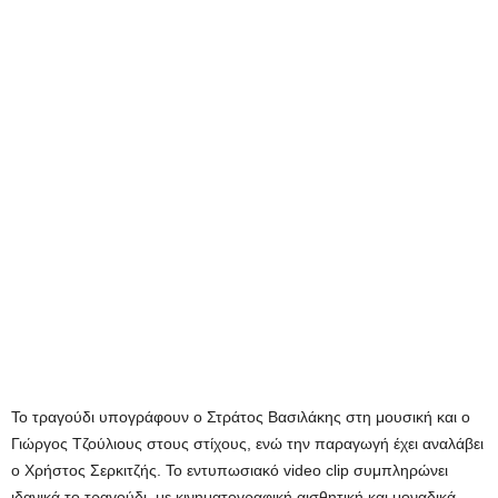
Το τραγούδι υπογράφουν ο Στράτος Βασιλάκης στη μουσική και ο
Γιώργος Τζούλιους στους στίχους, ενώ την παραγωγή έχει αναλάβει
ο Χρήστος Σερκιτζής. Το εντυπωσιακό video clip συμπληρώνει
ιδανικά το τραγούδι, με κινηματογραφική αισθητική και μοναδικά