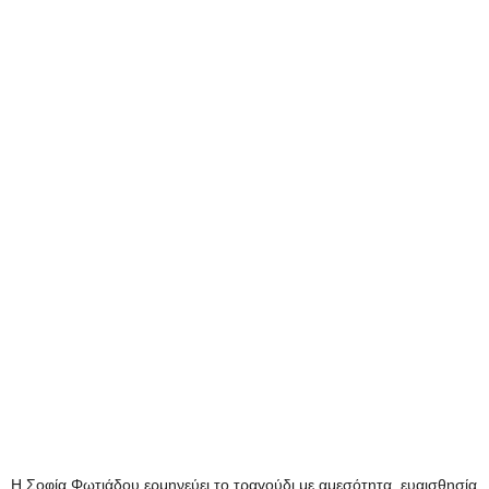
Η Σοφία Φωτιάδου ερμηνεύει το τραγούδι με αμεσότητα, ευαισθησία