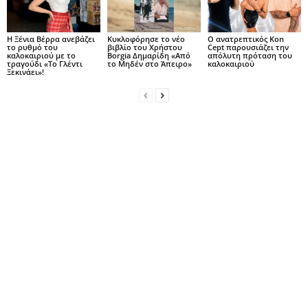
Η Ξένια Βέρρα ανεβάζει
Κυκλοφόρησε το νέο
Ο ανατρεπτικός Kon
το ρυθμό του
βιβλίο του Χρήστου
Cept παρουσιάζει την
καλοκαιριού με το
Borgia Δημαρίδη «Από
απόλυτη πρόταση του
τραγούδι «Το Γλέντι
το Μηδέν στο Άπειρο»
καλοκαιριού
Ξεκινάει»!