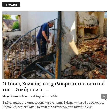
Showbiz
Ο Τάσος Χαλκιάς στα χαλάσματα του σπιτιού
του – Σοκάρουν οι...
Magazinomou Team
-
4 Αυγούστου 2026
0
Εικόνες απόλυτης καταστροφής και ανείπωτης θλίψης κατέγραψε ο φακός στο
Πόρτο Γερμενό, εκεί όπου το σπίτι της οικογένειας του Τάσου Χαλκιά