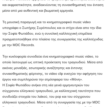
και εκφραστικότητα, αναδεικνύοντας τη συναισθηματική του ένταση
μέσα από μια αυθεντική και βιωματική ερμηνεία.
Τη μουσική παραγωγή και το κινηματογραφικό music video
υπογράφει ο Σωτήρης Συρόπουλος και οι στίχοι είναι απο την ίδια
την Σοφία Φωτιάδου, ενώ η συνολική καλλιτεχνική επιμέλεια
πραγματοποιήθηκε στο πλαίσιο της συνεργασίας της καλλιτέχνιδας
με την MDC Records.
Την κυκλοφορία συνοδεύει ένα κινηματογραφικό music video, το
οποίο λειτουργεί ως οπτική προέκταση του τραγουδιού. Μέσα από
εικόνες μοναξιάς, εσωτερικής αναζήτησης και έντονης
συναισθηματικής φόρτισης, το video clip ενισχύει την αφήγηση του
έργου και συμπληρώνει την ατμόσφαιρα του «Μόνη».
Η Σοφία Φωτιάδου ανήκει στη νέα γενιά ερμηνευτριών του
σύγχρονου ελληνικού τραγουδιού, με καλλιτεχνική ταυτότητα που
συνδυάζει στοιχεία του λαϊκού, του pop και του σύγχρονου
ελληνικού τραγουδιού. Μέσα από τη συνεργασία της με την MDC