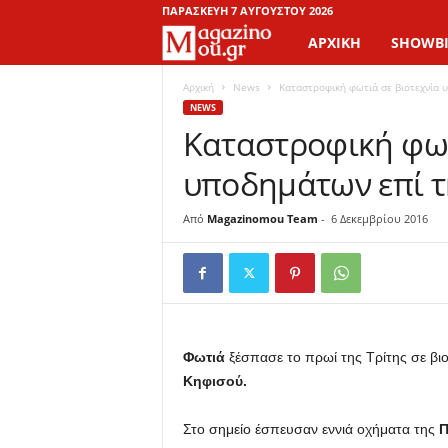
ΠΑΡΑΣΚΕΥΉ 7 ΑΥΓΟΎΣΤΟΥ 2026
ΑΡΧΙΚΉ
SHOWBI
M
a
Αρχική
News
Kαταστροφική φωτιά σε βιοτεχνία 
NEWS
Kαταστροφική φωτ
g
υποδημάτων επί τ
a
z
Από
Magazinomou Team
-
6 Δεκεμβρίου 2016
i
n
o
Φωτιά
ξέσπασε το πρωί της Τρίτης σε βιο
Κηφισού.
M
Στο σημείο έσπευσαν εννιά οχήματα της
Π
o