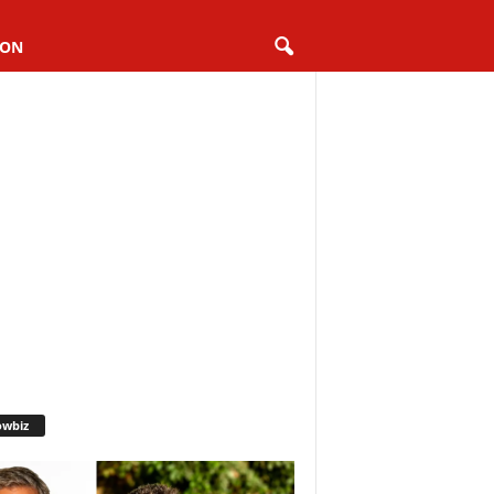
ION
owbiz