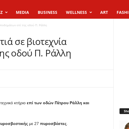
Z
MEDIA
BUSINESS
WELLNESS
ART
FASH
υποδημάτων επί της οδού Π. Ράλλη
ιά σε βιοτεχνία
ης οδού Π. Ράλλη
τεχνικό κτήριο
επί των οδών Πέτρου Ράλλη και
Sh
υροσβεστικής
με 27
πυροσβέστες
.