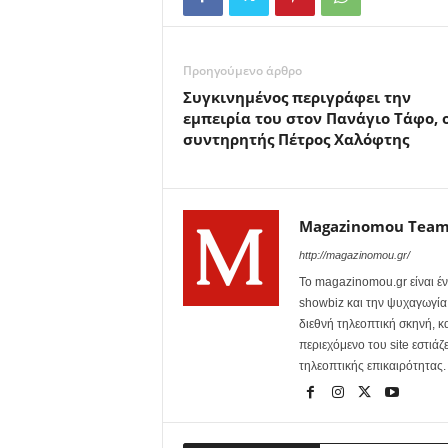
Προηγούμενο άρθρο
Συγκινημένος περιγράφει την
εμπειρία του στον Πανάγιο Τάφο, 
συντηρητής Πέτρος Χαλόφτης
Magazinomou Tea
http://magazinomou.gr/
Το magazinomou.gr είναι έν
showbiz και την ψυχαγωγία. 
διεθνή τηλεοπτική σκηνή, 
περιεχόμενο του site εστιάζ
τηλεοπτικής επικαιρότητας.