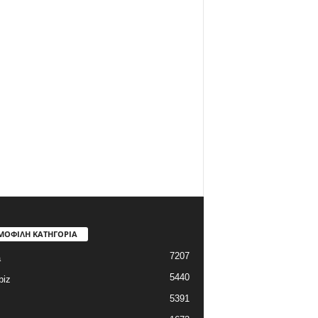
ΜΟΦΙΛΗ ΚΑΤΗΓΟΡΙΑ
7207
a
5440
biz
5391