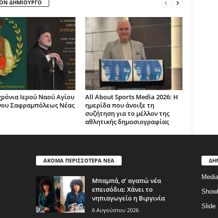
ΤΟΝ ΔΗΜΙΟΥΡΓΟ
χρόνια Ιερού Ναού Αγίου
All About Sports Media 2026: Η
νου Σαφραμπόλεως Νέας
ημερίδα που άνοιξε τη
συζήτηση για το μέλλον της
αθλητικής δημοσιογραφίας
ΑΚΟΜΑ ΠΕΡΙΣΣΟΤΕΡΑ ΝΕΑ
ΔΗ
Medi
Μπαμπά, σ’ αγαπώ νέα
επεισόδια: Χάνει το
Show
νηπιαγωγείο η Βιργινία
Slide
6 Αυγούστου 2026