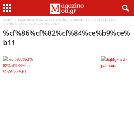
Αρχική
Kαταστροφική φωτιά σε βιοτεχνία υποδημάτων επί της οδού Π. Ράλλη
%cf%86%cf%82%cf%84%ce%b9%ce%b11
%cf%86%cf%82%cf%84%ce%b9%ce%
b11