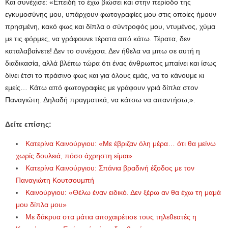
Και συνέχισε: «Επειδή το έχω βιώσει και στην περίοδο της
εγκυμοσύνης μου, υπάρχουν φωτογραφίες μου στις οποίες ήμουν
πρησμένη, κακό φως και δίπλα ο σύντροφός μου, ντυμένος, χύμα
με τις φόρμες, να γράφουνε τέρατα από κάτω. Τέρατα, δεν
καταλαβαίνετε! Δεν το συνέχισα. Δεν ήθελα να μπω σε αυτή η
διαδικασία, αλλά βλέπω τώρα ότι ένας άνθρωπος μπαίνει και ίσως
δίνει έτσι το πράσινο φως και για όλους εμάς, να το κάνουμε κι
εμείς… Κάτω από φωτογραφίες με γράφουν γριά δίπλα στον
Παναγιώτη. Δηλαδή πραγματικά, να κάτσω να απαντήσω;».
Δείτε επίσης:
Κατερίνα Καινούργιου: «Με έβριζαν όλη μέρα… ότι θα μείνω
χωρίς δουλειά, πόσο άχρηστη είμαι»
Κατερίνα Καινούργιου: Σπάνια βραδινή έξοδος με τον
Παναγιώτη Κουτσουμπή
Καινούργιου: «Θέλω έναν ειδικό. Δεν ξέρω αν θα έχω τη μαμά
μου δίπλα μου»
Με δάκρυα στα μάτια αποχαιρέτισε τους τηλεθεατές η