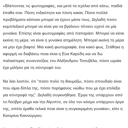
«Βλέποντας τις φωτογραφίες, και μετά τα σχόλια από κάτω, παιδιά
έπαθα σοκ. Πόση τοξικότητα και πόση κακία; Πόσα πολλά
προβλήματα κάποιοι μπορεί να έχουν μέσα τους; Δηλαδή πόσο
κομπλεξικοί μπορεί να είναι για να βγάλουν τέτοιον οχετό σε μία
γυναίκα; Επίσης είναι φωτογραφίες από παπαράσι. Μπορεί να είσαι
εκείνη τη μέρα, να είναι η γυναίκα ατημέλητη. Μπορεί εκείνη τη μέρα
να μην έχει βαφτεί. Μια κακή φωτογραφία, ένα κακό φως. Στάθηκε η
αφορμή να διαβάσω ποια είναι η Εύα Καρύδη και να δω
παλαιότερες συνεντεύξεις του Αλέξανδρου Τσουβέλα, πόσο ωραία
έχει μιλήσει για τη σύντροφό του.
Να λέει λοιπόν, ότι “πόσο πολύ τη θαυμάζω, πόσο σπουδαίο είναι
που είμαι δίπλα της, πόσο περήφανος νιώθω που με έχει επιλέξει
για σύντροφό της”. Δηλαδή συγκινήθηκα. Έργα της υπάρχουν από
το Λούβρο μέχρι και την Αίγυπτο, σε όλο τον κόσμο υπάρχουν έργα
της, οπότε έμαθα τελικά ποια είναι η συγκεκριμένη γυναίκα», είπε η
Κατερίνα Καινούργιου.