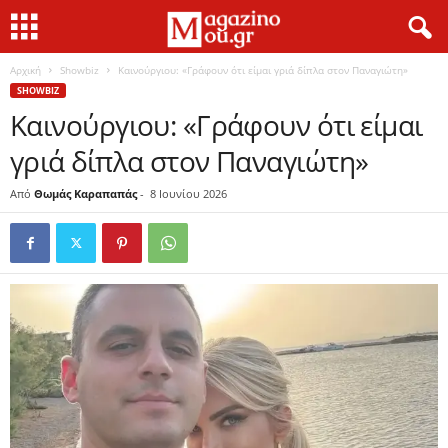
Αρχική
Showbiz
Καινούργιου: «Γράφουν ότι είμαι γριά δίπλα στον Παναγιώτη»
SHOWBIZ
Καινούργιου: «Γράφουν ότι είμαι
γριά δίπλα στον Παναγιώτη»
Από
Θωμάς Καραπαπάς
-
8 Ιουνίου 2026