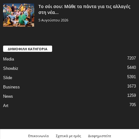
Το σόι σου: Μάθε τα πάντα για τις αλλαγές
στη νέα...
5 Αυγούστου 2026
ΔΗΜΟΦΙΛΗ ΚΑΤΗΓΟΡΙΑ
7207
Media
5440
Showbiz
5391
Slide
1673
Business
1259
News
705
Art
Επικοινωνία
Σχετικά με εμάς
Διαφημιστείτε