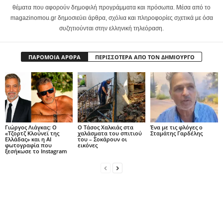
θέματα που αφορούν δημοφιλή προγράμματα και πρόσωπα. Μέσα από το
magazinomou.gr δημοσιεύει άρθρα, σχόλια και πληροφορίες σχετικά με όσα
συζητιούνται στην ελληνική τηλεόραση.
ΠΑΡΟΜΟΙΑ ΑΡΘΡΑ
ΠΕΡΙΣΣΟΤΕΡΑ ΑΠΟ ΤΟΝ ΔΗΜΙΟΥΡΓΟ
Γιώργος Λιάγκας: Ο
Ο Τάσος Χαλκιάς στα
Ένα με τις φλόγες ο
«Τζορτζ Κλούνεϊ της
χαλάσματα του σπιτιού
Σταμάτης Γαρδέλης
Ελλάδας» και η AI
του – Σοκάρουν οι
φωτογραφία που
εικόνες
ξεσήκωσε το Instagram